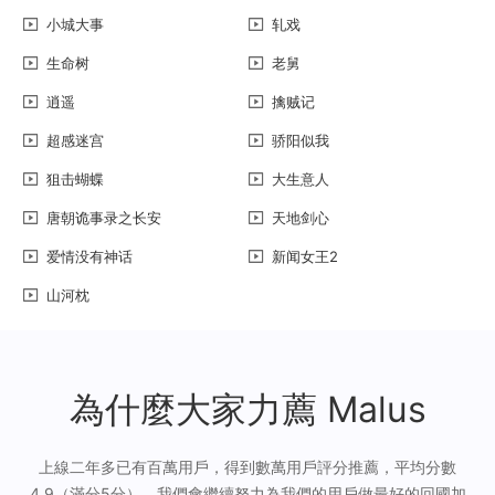
小城大事
轧戏
生命树
老舅
逍遥
擒贼记
超感迷宫
骄阳似我
狙击蝴蝶
大生意人
唐朝诡事录之长安
天地剑心
爱情没有神话
新闻女王2
山河枕
為什麼大家力薦 Malus
上線二年多已有百萬用戶，得到數萬用戶評分推薦，平均分數
4.9（滿分5分），我們會繼續努力為我們的用戶做最好的回國加