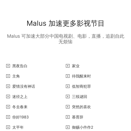
Malus 加速更多影视节目
Malus 可加速大部分中国电视剧、电影，直播，追剧自此
无烦恼
黑夜告白
家业
主角
待我醒来时
爱情没有神话
低智商犯罪
迷径之上
三线谜回
冬去春来
突然的喜欢
你好1983
慕胥辞
太平年
御赐小仵作2