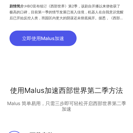
剧情简介:
HBO宣布续订《西部世界》第2季，该剧自开播以来便收获了
极高的口碑，目前第一季的情节发展已渐入佳境，机器人在自我意识觉醒
后已开始反控人类，而园区内更大的阴谋还未彻底揭开。据悉，《西部世
界》第2季会有10集，有望于2018年播出，制作人乔纳森·诺兰已经开始
着手第二季剧本了。
立即使用Malus加速
使用Malus加速西部世界第二季方法
Malus 简单易用，只需三步即可轻松开启西部世界第二季
加速