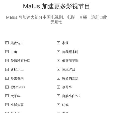
Malus 加速更多影视节目
Malus 可加速大部分中国电视剧、电影，直播，追剧自此
无烦恼
黑夜告白
家业
主角
待我醒来时
爱情没有神话
低智商犯罪
迷径之上
三线谜回
冬去春来
突然的喜欢
你好1983
慕胥辞
太平年
御赐小仵作2
小城大事
轧戏