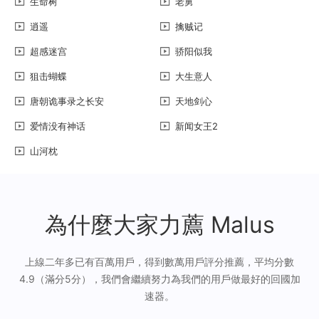
生命树
老舅
逍遥
擒贼记
超感迷宫
骄阳似我
狙击蝴蝶
大生意人
唐朝诡事录之长安
天地剑心
爱情没有神话
新闻女王2
山河枕
為什麼大家力薦 Malus
上線二年多已有百萬用戶，得到數萬用戶評分推薦，平均分數
4.9（滿分5分），我們會繼續努力為我們的用戶做最好的回國加
速器。