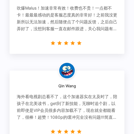
吹爆Malus！加速非常有效！收费也不贵！一点都不
卡！最最最感动的是客服态度真的非常好！之前我没更
新所以无法加速，然后随便点了个问题反馈，之后自己
弄好了，没想到客服一直在邮件跟进，关心我问题有没
有解决！
Qin Wang
海外看电视剧总看不了，这个加速器实在太及时了，陪
孩子在北美读书，get到了新技能，无聊时追个剧，以
前即使是VIP会员很多内容加载不了，现在就全都能看
了，很棒！超赞！1080p的缓冲完全没有问题!!!简直救
星！