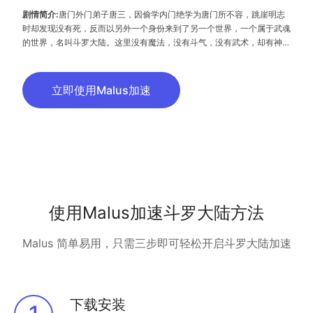
剧情简介:
唐门外门弟子唐三，因偷学内门绝学为唐门所不容，跳崖明志
时却发现没有死，反而以另外一个身份来到了另一个世界，一个属于武魂
的世界，名叫斗罗大陆。这里没有魔法，没有斗气，没有武术，却有神奇
的武魂。这里的每个人，在自己六岁的时候，都会在武魂殿中令武魂觉
醒。武魂有动物，有植物，有器物，武魂可以辅助人们的日常生活。而其
中一些特别出色的武魂却可以用来修炼并进行战斗，这个职业，是斗罗大
立即使用Malus加速
陆上最为强大也是最荣耀的职业“魂师”。 小小的唐三在圣魂村开始了他
的魂师修炼之路，并萌生了振兴唐门的梦想。当唐门暗器来到斗罗大陆，
当唐三武魂觉醒，他能否在这片武魂的世界再铸唐门的辉煌？
使用Malus加速斗罗大陆方法
Malus 简单易用，只需三步即可轻松开启斗罗大陆加速
下载安装