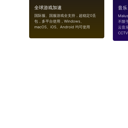
全球游戏加速
音乐
国际服、国服游戏全支持，超稳定0丢
Mal
包，多平台使用，Windows、
不限
macOS、iOS、Android 均可使用
云音
CCTV..