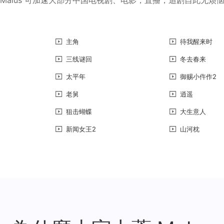
主角
待我醒来时
三线谜回
冬去春来
太平年
御赐小仵作2
老舅
逍遥
狙击蝴蝶
大生意人
新闻女王2
山河枕