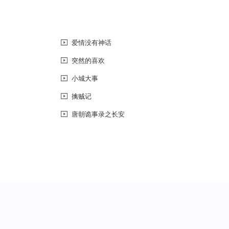
爱情没有神话
突然的喜欢
小城大事
擒贼记
唐朝诡事录之长安