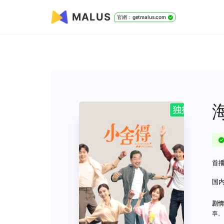
MALUS
官網：getmalus.com
首播
国内
剧情
事。