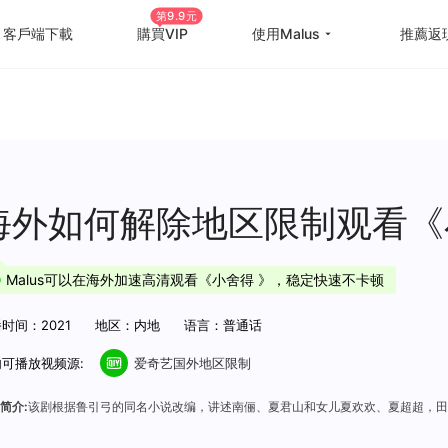
第9.9元
客戶端下載
購買VIP
使用Malus
推薦返
回国游戏加速
国外
国际游戏加速
海外
教育优惠
出国
海外如何解除地区限制观看《
高级定制
海外
Malus可以在海外加速高清观看《小舍得 》，稳定快速不卡顿
使用帮助
海外
时间：2021
地区：内地
语言：普通话
可播放视频源:
爱奇艺国外地区限制
简介:
该剧根据鲁引弓的同名小说改编，讲述南俪、夏君山和女儿夏欢欢、夏超超，田