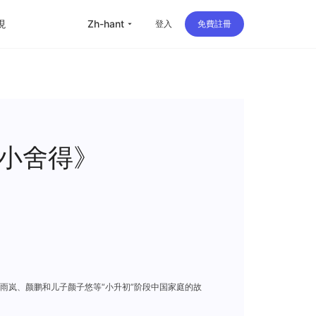
現
zh-hant
登入
免費註冊
留学
华人
旅行
小舍得》
直播
办公
雨岚、颜鹏和儿子颜子悠等“小升初”阶段中国家庭的故