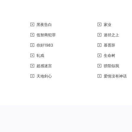
黑夜告白
家业
低智商犯罪
迷径之上
你好1983
慕胥辞
轧戏
生命树
超感迷宫
骄阳似我
天地剑心
爱情没有神话