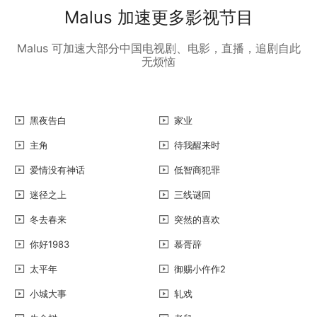
Malus 加速更多影视节目
Malus 可加速大部分中国电视剧、电影，直播，追剧自此
无烦恼
黑夜告白
家业
主角
待我醒来时
爱情没有神话
低智商犯罪
迷径之上
三线谜回
冬去春来
突然的喜欢
你好1983
慕胥辞
太平年
御赐小仵作2
小城大事
轧戏