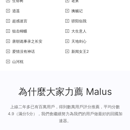
生命树
老舅
逍遥
擒贼记
超感迷宫
骄阳似我
狙击蝴蝶
大生意人
唐朝诡事录之长安
天地剑心
爱情没有神话
新闻女王2
山河枕
為什麼大家力薦 Malus
上線二年多已有百萬用戶，得到數萬用戶評分推薦，平均分數
4.9（滿分5分），我們會繼續努力為我們的用戶做最好的回國加
速器。