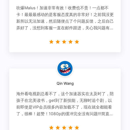
吹爆Malus！加速非常有效！收费也不贵！一点都不
卡！最最最感动的是客服态度真的非常好！之前我没更
新所以无法加速，然后随便点了个问题反馈，之后自己
弄好了，没想到客服一直在邮件跟进，关心我问题有没
有解决！
Qin Wang
海外看电视剧总看不了，这个加速器实在太及时了，陪
孩子在北美读书，get到了新技能，无聊时追个剧，以
前即使是VIP会员很多内容加载不了，现在就全都能看
了，很棒！超赞！1080p的缓冲完全没有问题!!!简直救
星！