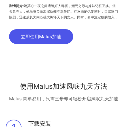
剧情简介:
姚莫心一夜之间遭逢奸人毒害，濒死之际与妹妹记忆互换。但
天意弄人，她虽身负血海深仇却不幸失忆。在逐渐记忆复苏时，目睹家门
惨剧，迅速成长为内心强大胸怀天下的女人。同时，命中注定般的陷入了
与男主之间的情感漩涡。成长过程中，女主与男主夜君清从针锋相对，嬉
笑怒骂，到惺惺相惜，不离不弃。两人携手在步步惊心的朝野内外，合力
铲除挡在面前的丑恶势力，最终得报血仇，惊艳万里江山。
立即使用Malus加速
使用Malus加速凤唳九天方法
Malus 简单易用，只需三步即可轻松开启凤唳九天加速
下载安装