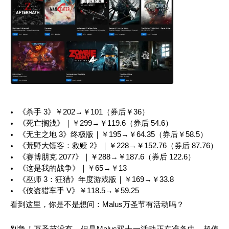
《杀手 3》￥202→￥101（券后￥36）
《死亡搁浅》｜￥299→￥119.6（券后 54.6）
《无主之地 3》终极版｜￥195→￥64.35（券后￥58.5）
《荒野大镖客：救赎 2》｜￥228→￥152.76（券后 87.76）
《赛博朋克 2077》｜￥288→￥187.6（券后 122.6）
《这是我的战争》｜￥65→￥13
《巫师 3：狂猎》年度游戏版｜￥169→￥33.8
《侠盗猎车手 V》￥118.5→￥59.25
看到这里，你是不是想问：Malus万圣节有活动吗？
别急！万圣节没有，但是Malus双十一活动正在准备中，超值