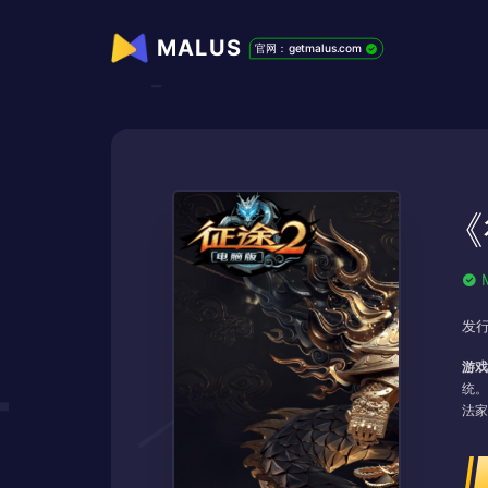
MALUS
官网：getmalus.com
《
发行
游戏
统。
法家