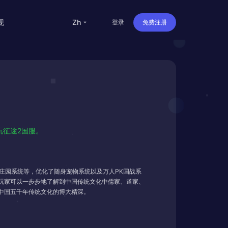
现
zh
登录
免费注册
留学
华人
旅行
直播
玩征途2国服。
办公
庄园系统等，优化了随身宠物系统以及万人PK国战系
玩家可以一步步地了解到中国传统文化中儒家、道家、
中国五千年传统文化的博大精深。