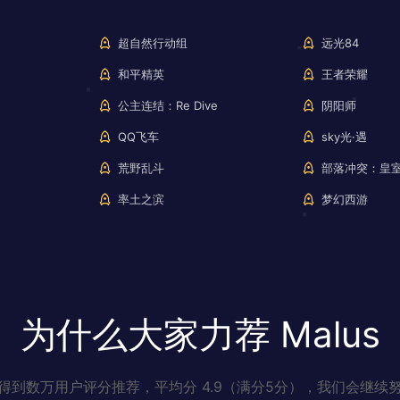
超自然行动组
远光84
和平精英
王者荣耀
公主连结：Re Dive
阴阳师
QQ飞车
sky光·遇
荒野乱斗
部落冲突：皇
率土之滨
梦幻西游
为什么大家力荐 Malus
得到数万用户评分推荐，平均分 4.9（满分5分），我们会继续