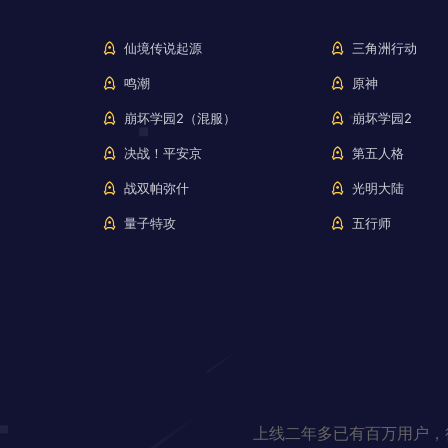
仙境传说起源
三角洲行动
鸣潮
原神
崩坏学园2（混服）
崩坏学园2
决战！平安京
第五人格
战双帕弥什
光明大陆
量子特攻
五行师
上线二年多已有百万用户，