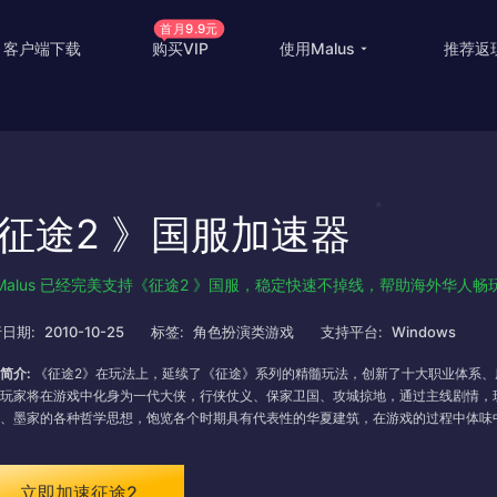
首月9.9元
客户端下载
购买VIP
使用Malus
推荐返
回国游戏加速
国外
国际游戏加速
海外
征途2 》国服加速器
教育优惠
出国
高级定制
海外
Malus 已经完美支持《征途2 》国服，稳定快速不掉线，帮助海外华人畅
使用帮助
海外
日期:
2010-10-25
标签:
角色扮演类游戏
支持平台:
Windows
简介:
《征途2》在玩法上，延续了《征途》系列的精髓玩法，创新了十大职业体系、
玩家将在游戏中化身为一代大侠，行侠仗义、保家卫国、攻城掠地，通过主线剧情，
、墨家的各种哲学思想，饱览各个时期具有代表性的华夏建筑，在游戏的过程中体味
立即加速征途2