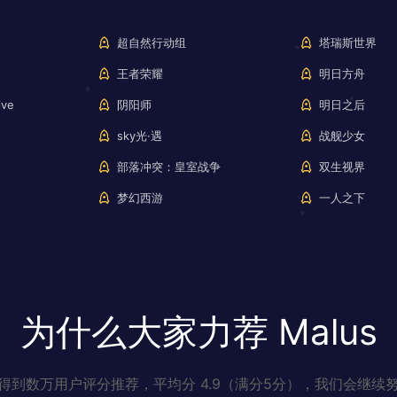
超自然行动组
塔瑞斯世界
王者荣耀
明日方舟
ve
阴阳师
明日之后
sky光·遇
战舰少女
部落冲突：皇室战争
双生视界
梦幻西游
一人之下
为什么大家力荐 Malus
得到数万用户评分推荐，平均分 4.9（满分5分），我们会继续