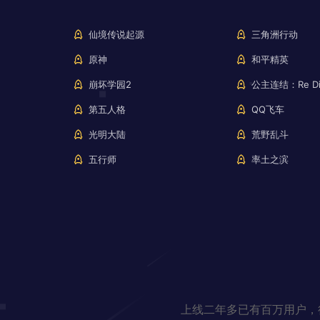
仙境传说起源
三角洲行动
原神
和平精英
崩坏学园2
公主连结：Re Di
第五人格
QQ飞车
光明大陆
荒野乱斗
五行师
率土之滨
上线二年多已有百万用户，