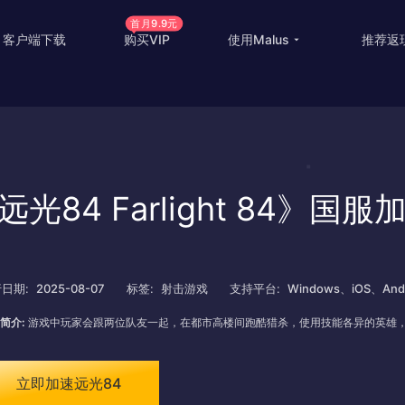
首月9.9元
客户端下载
购买VIP
使用Malus
推荐返
回国游戏加速
国外
国际游戏加速
海外
教育优惠
出国
远光84 Farlight 84》国
高级定制
海外
使用帮助
海外
日期:
2025-08-07
标签:
射击游戏
支持平台:
Windows、iOS、Andr
简介:
游戏中玩家会跟两位队友一起，在都市高楼间跑酷猎杀，使用技能各异的英雄
立即加速远光84