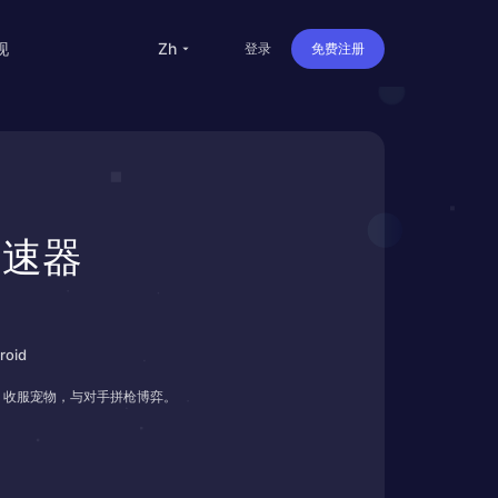
现
zh
登录
免费注册
留学
华人
旅行
服加速器
直播
办公
oid
，收服宠物，与对手拼枪博弈。