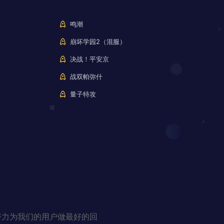
鸣潮
崩坏学园2（混服）
决战！平安京
战双帕弥什
量子特攻
努力为我们的用户做最好的回