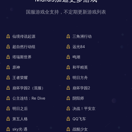
国服游戏全支持，不定期更新游戏列表
仙境传说起源
三角洲行动
超自然行动组
远光84
塔瑞斯世界
鸣潮
原神
和平精英
王者荣耀
明日方舟
崩坏学园2（混服）
崩坏学园2
公主连结：Re Dive
阴阳师
明日之后
决战！平安京
第五人格
QQ飞车
sky光·遇
战舰少女