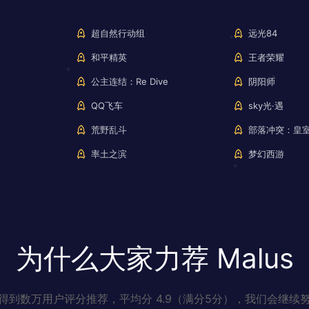
超自然行动组
远光84
和平精英
王者荣耀
公主连结：Re Dive
阴阳师
QQ飞车
sky光·遇
荒野乱斗
部落冲突：皇
率土之滨
梦幻西游
为什么大家力荐 Malus
得到数万用户评分推荐，平均分 4.9（满分5分），我们会继续