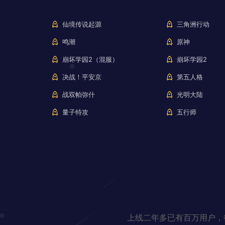
仙境传说起源
三角洲行动
鸣潮
原神
崩坏学园2（混服）
崩坏学园2
决战！平安京
第五人格
战双帕弥什
光明大陆
量子特攻
五行师
上线二年多已有百万用户，