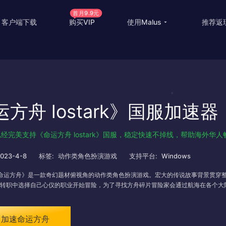
首月9.9元
客户端下载
购买VIP
使用Malus
推荐返
回国游戏加速
国外
国际游戏加速
海外
方舟 lostark》国服加速器
教育优惠
出国
高级定制
海外
s 已经完美支持《命运方舟 lostark》国服，稳定快速不掉线，帮助海外
使用帮助
海外
023-4-8
标签:
动作类角色扮演游戏
支持平台:
Windows
命运方舟》是一款奇幻题材俯视角的动作类角色扮演游戏。宏大的传说故事背景贯穿
转职中选择自己心仪的职业开始冒险，为了寻找方舟碎片冒险家会通过航海在各个大
即加速命运方舟