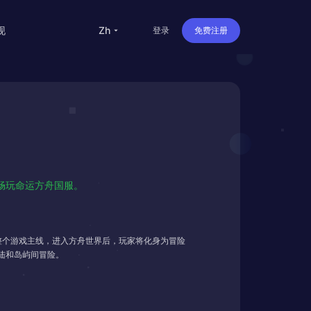
现
zh
登录
免费注册
留学
华人
旅行
直播
华人畅玩命运方舟国服。
办公
整个游戏主线，进入方舟世界后，玩家将化身为冒险
陆和岛屿间冒险。