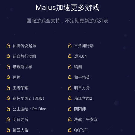
Malus加速更多游戏
国服游戏全支持，不定期更新游戏列表
仙境传说起源
三角洲行动
超自然行动组
远光84
塔瑞斯世界
鸣潮
原神
和平精英
王者荣耀
明日方舟
崩坏学园2（混服）
崩坏学园2
公主连结：Re Dive
阴阳师
明日之后
决战！平安京
第五人格
QQ飞车