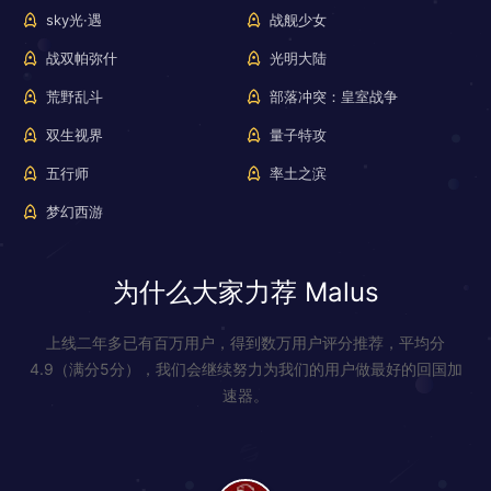
sky光·遇
战舰少女
战双帕弥什
光明大陆
荒野乱斗
部落冲突：皇室战争
双生视界
量子特攻
五行师
率土之滨
梦幻西游
为什么大家力荐 Malus
上线二年多已有百万用户，得到数万用户评分推荐，平均分
4.9（满分5分），我们会继续努力为我们的用户做最好的回国加
速器。