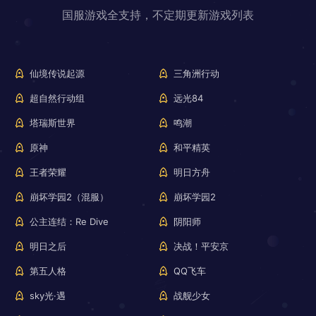
国服游戏全支持，不定期更新游戏列表
仙境传说起源
三角洲行动
超自然行动组
远光84
塔瑞斯世界
鸣潮
原神
和平精英
王者荣耀
明日方舟
崩坏学园2（混服）
崩坏学园2
公主连结：Re Dive
阴阳师
明日之后
决战！平安京
第五人格
QQ飞车
sky光·遇
战舰少女