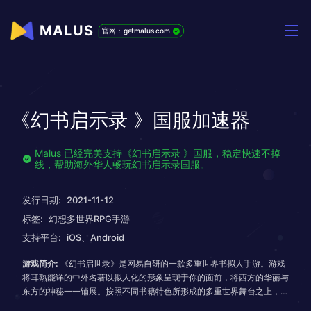
MALUS
官网：getmalus.com
《幻书启示录 》国服加速器
Malus 已经完美支持《幻书启示录 》国服，稳定快速不掉
线，帮助海外华人畅玩幻书启示录国服。
发行日期:
2021-11-12
标签:
幻想多世界RPG手游
支持平台:
iOS、Android
游戏简介:
《幻书启世录》是网易自研的一款多重世界书拟人手游。游戏
将耳熟能详的中外名著以拟人化的形象呈现于你的面前，将西方的华丽与
东方的神秘一一铺展。按照不同书籍特色所形成的多重世界舞台之上，各
类书籍纷纷登场，共同演绎不同世界的各异“主题”。