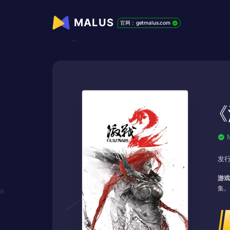
MALUS
官网：getmalus.com
《
发行
游戏
集。