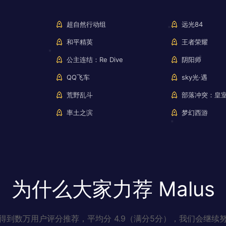
超自然行动组
远光84
和平精英
王者荣耀
公主连结：Re Dive
阴阳师
QQ飞车
sky光·遇
荒野乱斗
部落冲突：皇
率土之滨
梦幻西游
为什么大家力荐 Malus
得到数万用户评分推荐，平均分 4.9（满分5分），我们会继续