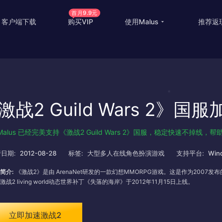
首月9.9元
客户端下载
购买VIP
使用Malus
推荐返
回国游戏加速
国外
国际游戏加速
海外
激战2 Guild Wars 2》国
教育优惠
出国
高级定制
海外
Malus 已经完美支持《激战2 Guild Wars 2》国服，稳定快速不掉线
使用帮助
海外
日期:
2012-08-28
标签:
大型多人在线角色扮演游戏
支持平台:
Win
简介:
《激战2》是由 ArenaNet研发的一款幻想MMORPG游戏。这是作为200
激战2 living world动态世界补丁《失落的海岸》于2012年11月15日上线。
立即加速激战2