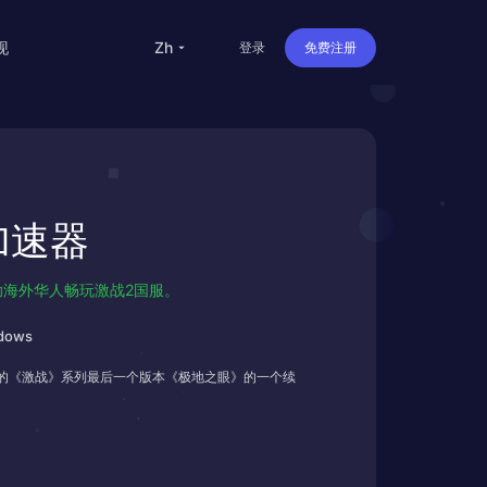
现
zh
登录
免费注册
留学
华人
服加速器
旅行
直播
，帮助海外华人畅玩激战2国服。
办公
dows
7发布的《激战》系列最后一个版本《极地之眼》的一个续