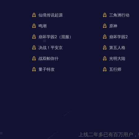
仙境传说起源
三角洲行动
鸣潮
原神
崩坏学园2（混服）
崩坏学园2
决战！平安京
第五人格
战双帕弥什
光明大陆
量子特攻
五行师
上线二年多已有百万用户，