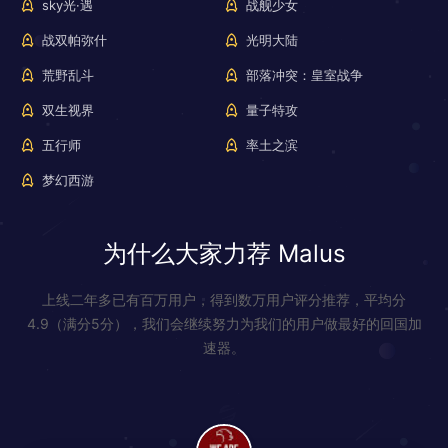
sky光·遇
战舰少女
战双帕弥什
光明大陆
荒野乱斗
部落冲突：皇室战争
双生视界
量子特攻
五行师
率土之滨
梦幻西游
为什么大家力荐 Malus
上线二年多已有百万用户，得到数万用户评分推荐，平均分
4.9（满分5分），我们会继续努力为我们的用户做最好的回国加
速器。