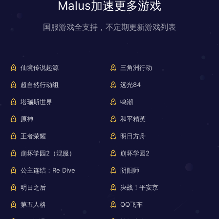
Malus加速更多游戏
国服游戏全支持，不定期更新游戏列表
仙境传说起源
三角洲行动
超自然行动组
远光84
塔瑞斯世界
鸣潮
原神
和平精英
王者荣耀
明日方舟
崩坏学园2（混服）
崩坏学园2
公主连结：Re Dive
阴阳师
明日之后
决战！平安京
第五人格
QQ飞车