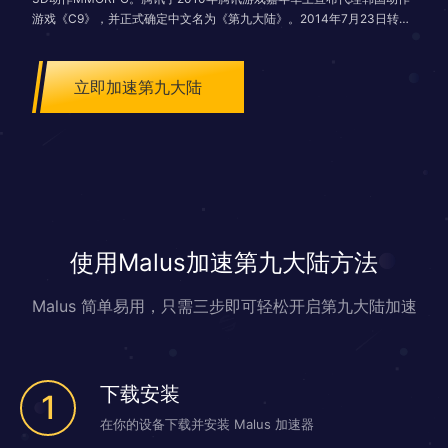
游戏《C9》，并正式确定中文名为《第九大陆》。2014年7月23日转由
北京喜游戏科技有限公司代理运营 。故事叙述人类历史刚开始不久，经
历了两次众神的创世战争，破坏神打开异界之门、希望召来追随他的怪
物，但却遭到封印。然而一切并未结束，怪物们正试图以更强大的黑暗力
立即加速第九大陆
量打开异界之门让世间变成火海，而身为勇士的玩家们将为了保护第九大
陆而战。游戏延续了《C9》的四大职业，并新增第五职业玲珑，每种职
业都有不同的定位，玩家根据个人喜好选择职业与其他玩家在游戏中互动
使用Malus加速第九大陆方法
Malus 简单易用，只需三步即可轻松开启第九大陆加速
下载安装
1
在你的设备下载并安装 Malus 加速器