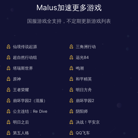
Malus加速更多游戏
国服游戏全支持，不定期更新游戏列表
仙境传说起源
三角洲行动
超自然行动组
远光84
塔瑞斯世界
鸣潮
原神
和平精英
王者荣耀
明日方舟
崩坏学园2（混服）
崩坏学园2
公主连结：Re Dive
阴阳师
明日之后
决战！平安京
第五人格
QQ飞车