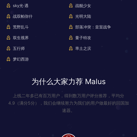
sky光·遇
战舰少女
战双帕弥什
光明大陆
荒野乱斗
部落冲突：皇室战争
双生视界
量子特攻
五行师
率土之滨
梦幻西游
为什么大家力荐 Malus
上线二年多已有百万用户，得到数万用户评分推荐，平均分
4.9（满分5分），我们会继续努力为我们的用户做最好的回国加
速器。