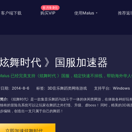
首月9.9元
客户端下载
购买VIP
使用Malus
推荐返
回国游戏加速
国外
国际游戏加速
海外
炫舞时代 》国服加速器
教育优惠
出国
高级定制
海外
Malus 已经完美支持《炫舞时代 》国服，稳定快速不掉线，帮助海外华
使用帮助
海外
日期:
2014-8-6
标签:
3D音乐舞蹈类网络游戏
支持平台:
Windows
简介:
《炫舞时代》是一款集音乐舞蹈与战斗于一体的休闲类网游，在体验各种好玩有
独有的冒险岛系统可以让玩家在舞蹈之外打怪、升级、虐boss！ 同时，精美的3D
步编辑，创造出一支只属于自己的舞蹈！
立即加速炫舞时代