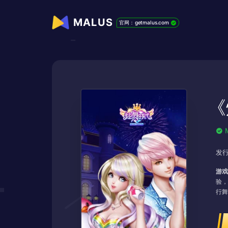
MALUS
官网：getmalus.com
《
发行
游戏
验，
行舞