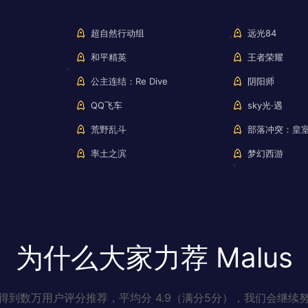
超自然行动组
远光84
和平精英
王者荣耀
公主连结：Re Dive
阴阳师
QQ飞车
sky光·遇
荒野乱斗
部落冲突：皇
率土之滨
梦幻西游
为什么大家力荐 Malus
得到数万用户评分推荐，平均分 4.9（满分5分），我们会继续