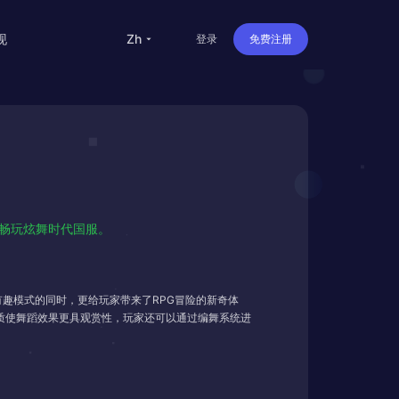
现
zh
登录
免费注册
留学
华人
旅行
直播
人畅玩炫舞时代国服。
办公
趣模式的同时，更给玩家带来了RPG冒险的新奇体
画质使舞蹈效果更具观赏性，玩家还可以通过编舞系统进