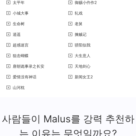
太平年
御赐小仵作2
小城大事
轧戏
生命树
老舅
逍遥
擒贼记
超感迷宫
骄阳似我
狙击蝴蝶
大生意人
唐朝诡事录之长安
天地剑心
爱情没有神话
新闻女王2
山河枕
사람들이 Malus를 강력 추천하
는 이유는 무엇일까요?