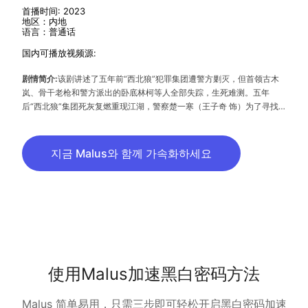
首播时间: 2023
地区：内地
语言：普通话
国内可播放视频源:
剧情简介:
该剧讲述了五年前“西北狼”犯罪集团遭警方剿灭，但首领古木
岚、骨干老枪和警方派出的卧底林柯等人全部失踪，生死难测。五年
后“西北狼”集团死灰复燃重现江湖，警察楚一寒（王子奇 饰）为了寻找
母亲林轲（刘威葳 饰），主动请缨成为卧底再度潜入犯罪集团，在前刑
侦副支队长、当年西北狼案的主要执行人程樊的支援下一步步深入犯罪集
团的核心。在这个过程中，楚一寒与古蔺娜（苏晓彤 饰）产生交集并互
지금 Malus와 함께 가속화하세요
生好感，两人一同经历了一系列阴谋，并在险象环生的种种情境之下终于
拨开重重迷雾……
使用Malus加速黑白密码方法
Malus 简单易用，只需三步即可轻松开启黑白密码加速