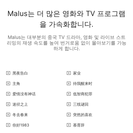
Malus는 더 많은 영화와 TV 프로그램
을 가속화합니다.
Malus는 대부분의 중국 TV 드라마, 영화 및 라이브 스트
리밍의 재생 속도를 높여 번거로움 없이 몰아보기를 가능
하게 합니다.
黑夜告白
家业
主角
待我醒来时
爱情没有神话
低智商犯罪
迷径之上
三线谜回
冬去春来
突然的喜欢
你好1983
慕胥辞