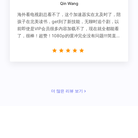
Qin Wang
海外看电视剧总看不了，这个加速器实在太及时了，陪
孩子在北美读书，get到了新技能，无聊时追个剧，以
前即使是VIP会员很多内容加载不了，现在就全都能看
了，很棒！超赞！1080p的缓冲完全没有问题!!!简直救
星！
더 많은 리뷰 보기