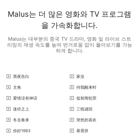
Malus는 더 많은 영화와 TV 프로그램
을 가속화합니다.
Malus는 대부분의 중국 TV 드라마, 영화 및 라이브 스트
리밍의 재생 속도를 높여 번거로움 없이 몰아보기를 가능
하게 합니다.
黑夜告白
家业
主角
待我醒来时
爱情没有神话
低智商犯罪
迷径之上
三线谜回
冬去春来
突然的喜欢
你好1983
慕胥辞