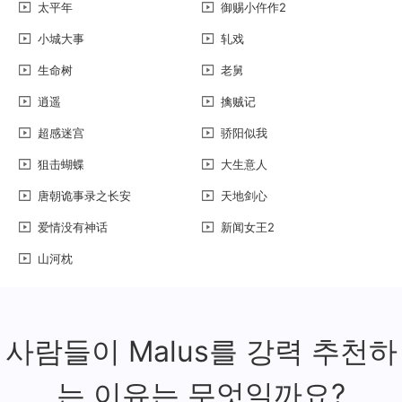
太平年
御赐小仵作2
小城大事
轧戏
生命树
老舅
逍遥
擒贼记
超感迷宫
骄阳似我
狙击蝴蝶
大生意人
唐朝诡事录之长安
天地剑心
爱情没有神话
新闻女王2
山河枕
사람들이 Malus를 강력 추천하
는 이유는 무엇일까요?