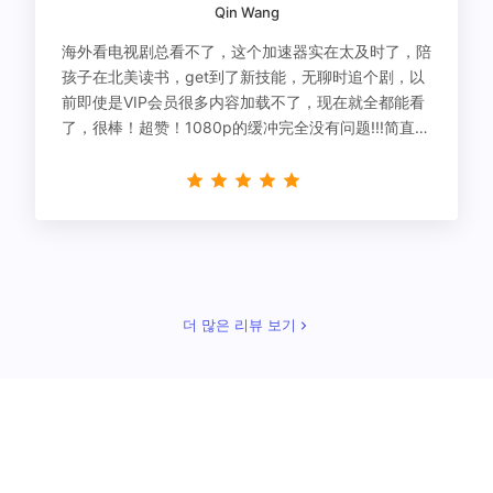
Qin Wang
海外看电视剧总看不了，这个加速器实在太及时了，陪
孩子在北美读书，get到了新技能，无聊时追个剧，以
前即使是VIP会员很多内容加载不了，现在就全都能看
了，很棒！超赞！1080p的缓冲完全没有问题!!!简直救
星！
더 많은 리뷰 보기