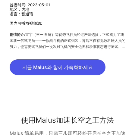
首播时间: 2023-05-01
地区：内地
语言：普通话
国内可播放视频源:
剧情简介:
雷宇（王一博 饰）等优秀飞行员经过严苛选拔，正式成为了我
国新一代试飞员——一款战斗机的正式列装，背后不仅有无数科研人员的
努力，也需要试飞员们一次次对飞机的安全边界和极限状态进行测试。他
们将在队长张挺（胡军 饰）的带领下，参与到最新式、最尖端战斗机的
试飞工作，在不断挑战战机和自我极限的过程中，一个个危机接踵而
来……
지금 Malus와 함께 가속화하세요
使用Malus加速长空之王方法
Malus 简单易用，只需三步即可轻松开启长空之王加速