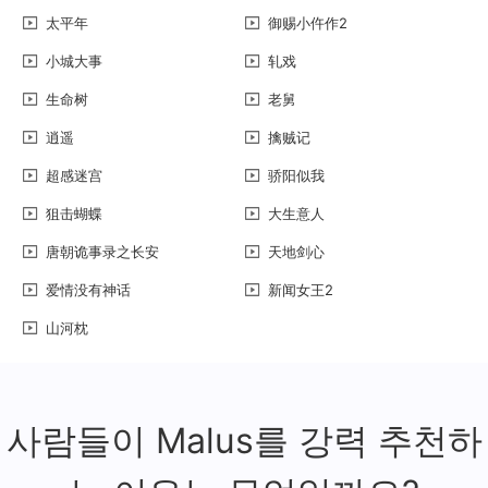
太平年
御赐小仵作2
小城大事
轧戏
生命树
老舅
逍遥
擒贼记
超感迷宫
骄阳似我
狙击蝴蝶
大生意人
唐朝诡事录之长安
天地剑心
爱情没有神话
新闻女王2
山河枕
사람들이 Malus를 강력 추천하