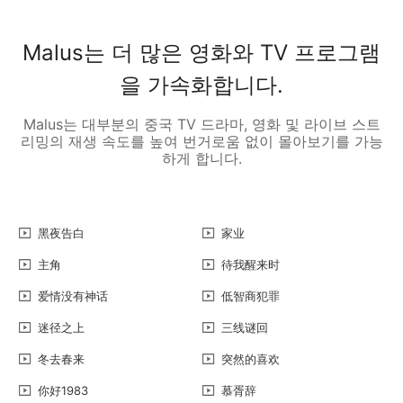
Malus는 더 많은 영화와 TV 프로그램
을 가속화합니다.
Malus는 대부분의 중국 TV 드라마, 영화 및 라이브 스트
리밍의 재생 속도를 높여 번거로움 없이 몰아보기를 가능
하게 합니다.
黑夜告白
家业
主角
待我醒来时
爱情没有神话
低智商犯罪
迷径之上
三线谜回
冬去春来
突然的喜欢
你好1983
慕胥辞