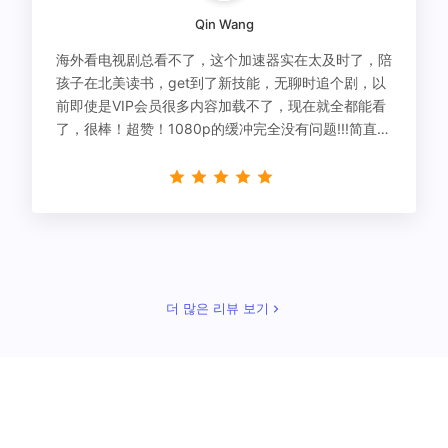
Qin Wang
海外看电视剧总看不了，这个加速器实在太及时了，陪
孩子在北美读书，get到了新技能，无聊时追个剧，以
前即使是VIP会员很多内容加载不了，现在就全都能看
了，很棒！超赞！1080p的缓冲完全没有问题!!!简直救
星！
더 많은 리뷰 보기