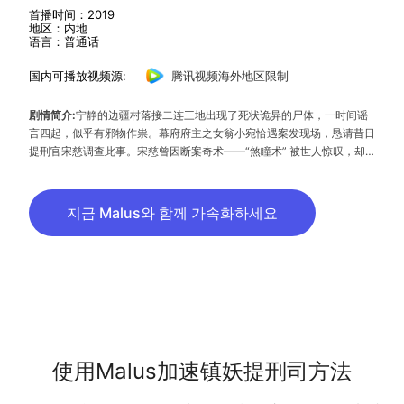
首播时间：2019
地区：内地
语言：普通话
国内可播放视频源:
腾讯视频海外地区限制
剧情简介:
宁静的边疆村落接二连三地出现了死状诡异的尸体，一时间谣
言四起，似乎有邪物作祟。幕府府主之女翁小宛恰遇案发现场，恳请昔日
提刑官宋慈调查此事。宋慈曾因断案奇术——“煞瞳术” 被世人惊叹，却
在一次断案失误后郁郁寡欢。本不想重出江湖的宋慈意外发现这些尸体之
间似乎有千丝万缕的联系，而死因都是非正常手段，显然有违常理，为了
阻止更多人的死亡，他决定接受小宛的请求。追查中，宋慈遭到“幕府”府
지금 Malus와 함께 가속화하세요
主的阻挠，就在此时，他发现这所有的事情隐约都与20年前的离奇事件
有关。20年前，曾经在这片土地上生活过一个叫放罗族的部落，却不知
为何在一夜之间消失无踪。幕府的建立，放罗族的失踪，连环杀人案的出
现，这其中究竟藏着什么秘密？
使用Malus加速镇妖提刑司方法