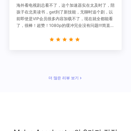
海外看电视剧总看不了，这个加速器实在太及时了，陪
孩子在北美读书，get到了新技能，无聊时追个剧，以
前即使是VIP会员很多内容加载不了，现在就全都能看
了，很棒！超赞！1080p的缓冲完全没有问题!!!简直救
星！
더 많은 리뷰 보기