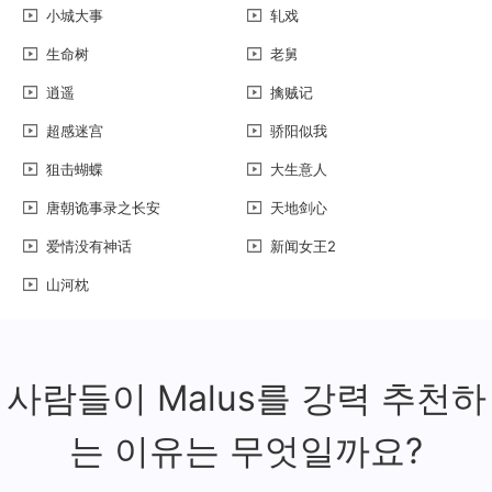
小城大事
轧戏
生命树
老舅
逍遥
擒贼记
超感迷宫
骄阳似我
狙击蝴蝶
大生意人
唐朝诡事录之长安
天地剑心
爱情没有神话
新闻女王2
山河枕
사람들이 Malus를 강력 추천하
는 이유는 무엇일까요?