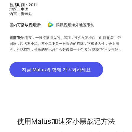
首播时间：2011
地区：中国
语言：普通话
国内可播放视频源:
腾讯视频海外地区限制
剧情简介:
雨夜，一只流落街头的小黑猫，被少女罗小白（山新 配音）带
回家，起名罗小黑。罗小黑不是一只普通的猫咪，它极通人性，会上厕
所，不吃猫粮，长长的尾巴甚至会分裂成一个个名为“嘿咻”的不明生物
体。另一方面，名为“谛听”（皇贞季 配音）的神秘人物，发动手下三匹
会幻化成鸟的狼，搜寻着罗小黑的下落。不久，罗小白带着小黑到乡下探
望堂哥阿根和爷爷，由此发生了种种离奇玄幻事件。 《罗小黑战记》是
지금 Malus와 함께 가속화하세요
中国大陆独立动画制作人MTJJ及其工作室于2011年03月出品的一部动
画片。
使用Malus加速罗小黑战记方法