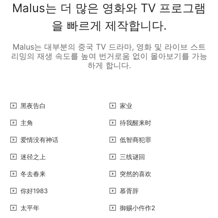
Malus는 더 많은 영화와 TV 프로그램
을 빠르게 제작합니다.
Malus는 대부분의 중국 TV 드라마, 영화 및 라이브 스트
리밍의 재생 속도를 높여 번거로움 없이 몰아보기를 가능
하게 합니다.
黑夜告白
家业
主角
待我醒来时
爱情没有神话
低智商犯罪
迷径之上
三线谜回
冬去春来
突然的喜欢
你好1983
慕胥辞
太平年
御赐小仵作2