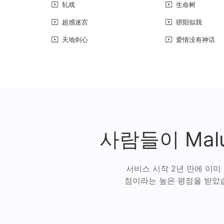
轧戏
生命树
超感迷宫
骄阳似我
天地剑心
爱情没有神话
사람들이 Ma
서비스 시작 2년 만에 이미
점이라는 높은 평점을 받았습