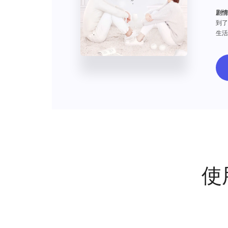
剧情
到了
生活
局却
至。
使