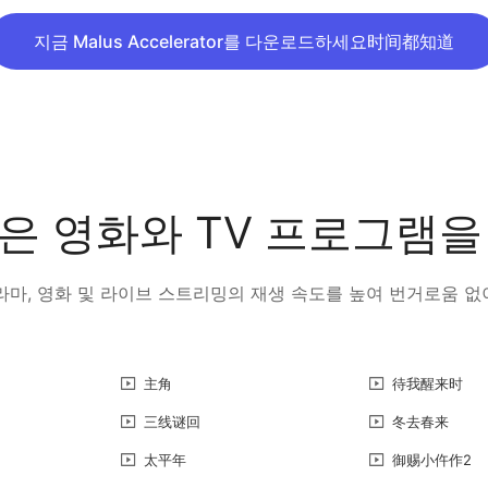
지금 Malus Accelerator를 다운로드하세요时间都知道
 많은 영화와 TV 프로그램
 드라마, 영화 및 라이브 스트리밍의 재생 속도를 높여 번거로움 
主角
待我醒来时
三线谜回
冬去春来
太平年
御赐小仵作2