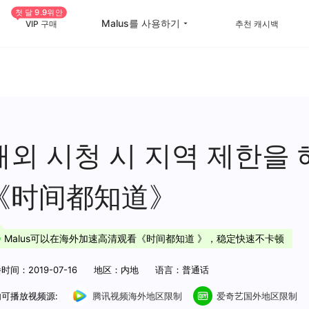
첫 달 9.9위안
Malus를 사용하기
VIP 구매
추천 캐시백
China Game Boost
Oversea Students
Worldwide Game Boost
Oversea life
EDU Special Offer
Travel abroad
해외 시청 시 지역 제한을
Customizations
Live streaming
《时间都知道》
Help Center
International office
Malus可以在海外加速高清观看《时间都知道 》，稳定快速不卡顿
时间：2019-07-16
地区：内地
语言：普通话
可播放视频源:
腾讯视频海外地区限制
爱奇艺国外地区限制