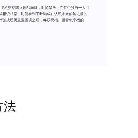
中飞机突然陷入剧烈颠簸，时简晕厥，在梦中独自一人回
成相识相恋。时简看到了叶珈成在认识未来的她之前的
叶珈成经历重重困境之后，终获祝福。但看似幸福的结
界限，她决定在同一时间搭上了同一航班，灾难如期而
为了与爱重逢 。
方法