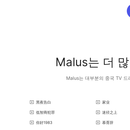
Malus는 더
Malus는 대부분의 중국 TV
黑夜告白
家业
低智商犯罪
迷径之上
你好1983
慕胥辞