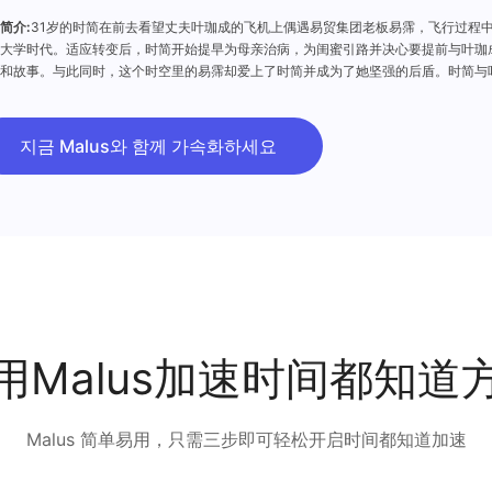
简介:
31岁的时简在前去看望丈夫叶珈成的飞机上偶遇易贸集团老板易霈，飞行过程
大学时代。适应转变后，时简开始提早为母亲治病，为闺蜜引路并决心要提前与叶珈
和故事。与此同时，这个时空里的易霈却爱上了时简并成为了她坚强的后盾。时简与
被一场意外打破，叶珈成为了救人，死于车祸。心灰意冷的时简最终没能打破时空的
时简在病房苏醒，一梦十年，看到身边的叶珈成感慨万千，所有的回去与归来，都是
지금 Malus와 함께 가속화하세요
用Malus加速时间都知道
Malus 简单易用，只需三步即可轻松开启时间都知道加速