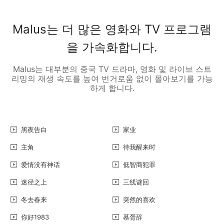
Malus는 더 많은 영화와 TV 프로그램
을 가속화합니다.
Malus는 대부분의 중국 TV 드라마, 영화 및 라이브 스트
리밍의 재생 속도를 높여 번거로움 없이 몰아보기를 가능
하게 합니다.
黑夜告白
家业
主角
待我醒来时
爱情没有神话
低智商犯罪
迷径之上
三线谜回
冬去春来
突然的喜欢
你好1983
慕胥辞