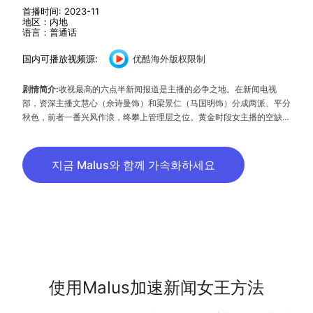
首播时间: 2023-11
地区：内地
语言：普通话
国内可播放视频源:
优酷海外版权限制
剧情简介:
收视最高的六点半新闻报道是主播的必争之地。在新闻电视
部，资深主播文慧心（佘诗曼饰）和梁景仁（马国明饰）分成两派、平分
秋色，前者一番兴风作浪，终攀上管理层之位。黄金时段女主播的空缺，
引发连场风暴！早、午、晚不同时段的女主播许诗晴（高海宁饰）、张家
妍（李施嬅饰）、徐晓薇（何依婷饰），三人为求上位，不顾师徒情谊、
新闻道德，在公不择手段争取表现，在私互挖疮疤、互相伤害。最终，有
지금 Malus와 함께 가속화하세요
人从“冷宫”中找到战友，有人跳出主流另觅出路，有人却成为自己最讨厌
的人。新人刘艳（王敏奕饰）一腔热诚，目击明争暗斗，只求不被同化、
保持理想。心以为操控结果，便能掌握权力，然而老总监和老板另有盘
算，不惜揭开她的不堪往事，拉她下马，以达成最终的改革计划。大家只
顾争夺眼前一杯水，却忘了身后原来有一片汪洋。
使用Malus加速新闻女王方法