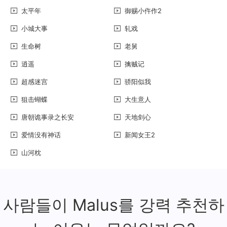
太平年
御赐小仵作2
小城大事
轧戏
生命树
老舅
逍遥
擒贼记
超感迷宫
骄阳似我
狙击蝴蝶
大生意人
唐朝诡事录之长安
天地剑心
爱情没有神话
新闻女王2
山河枕
사람들이 Malus를 강력 추천하