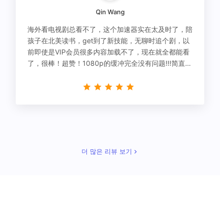
Qin Wang
海外看电视剧总看不了，这个加速器实在太及时了，陪
孩子在北美读书，get到了新技能，无聊时追个剧，以
前即使是VIP会员很多内容加载不了，现在就全都能看
了，很棒！超赞！1080p的缓冲完全没有问题!!!简直救
星！
더 많은 리뷰 보기