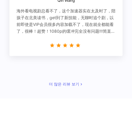
Qin Wang
海外看电视剧总看不了，这个加速器实在太及时了，陪
孩子在北美读书，get到了新技能，无聊时追个剧，以
前即使是VIP会员很多内容加载不了，现在就全都能看
了，很棒！超赞！1080p的缓冲完全没有问题!!!简直救
星！
더 많은 리뷰 보기