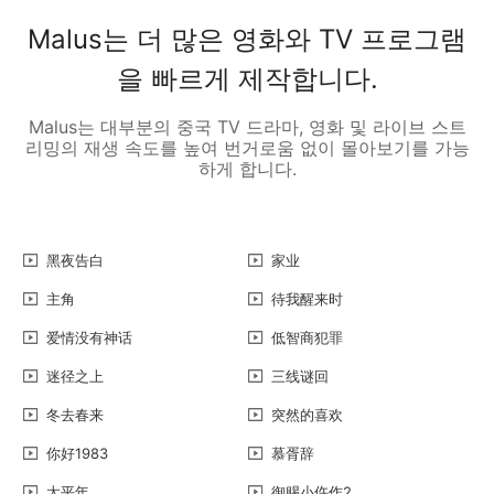
Malus는 더 많은 영화와 TV 프로그램
을 빠르게 제작합니다.
Malus는 대부분의 중국 TV 드라마, 영화 및 라이브 스트
리밍의 재생 속도를 높여 번거로움 없이 몰아보기를 가능
하게 합니다.
黑夜告白
家业
主角
待我醒来时
爱情没有神话
低智商犯罪
迷径之上
三线谜回
冬去春来
突然的喜欢
你好1983
慕胥辞
太平年
御赐小仵作2