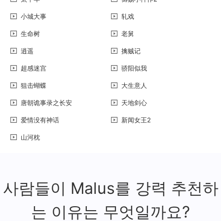
小城大事
轧戏
生命树
老舅
逍遥
擒贼记
超感迷宫
骄阳似我
狙击蝴蝶
大生意人
唐朝诡事录之长安
天地剑心
爱情没有神话
新闻女王2
山河枕
사람들이 Malus를 강력 추천하
는 이유는 무엇일까요?