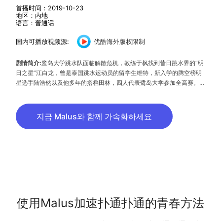
首播时间：2019-10-23
地区：内地
语言：普通话
国内可播放视频源:
优酷海外版权限制
剧情简介:
鹭岛大学跳水队面临解散危机，教练于枫找到昔日跳水界的“明
日之星”江白龙，曾是泰国跳水运动员的留学生维特，新入学的腾空榜明
星选手陆浩然以及他多年的搭档田林，四人代表鹭岛大学参加全高赛。
江白龙与维特初遇就因误会而结下梁子，两人意外从十米跳台上跌落，却
展现出非同寻常的同步和默契，成为室友的两人朝夕相处，又时时针锋相
对，友谊也在不知不觉中生根发芽。江白龙在舞蹈选修课结识校花米楠，
지금 Malus와 함께 가속화하세요
两人互生好感，于枫的侄女韩采荑也对维特暗生情愫。
使用Malus加速扑通扑通的青春方法