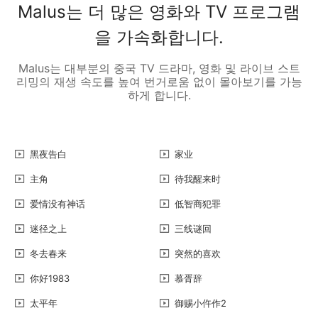
Malus는 더 많은 영화와 TV 프로그램
을 가속화합니다.
Malus는 대부분의 중국 TV 드라마, 영화 및 라이브 스트
리밍의 재생 속도를 높여 번거로움 없이 몰아보기를 가능
하게 합니다.
黑夜告白
家业
主角
待我醒来时
爱情没有神话
低智商犯罪
迷径之上
三线谜回
冬去春来
突然的喜欢
你好1983
慕胥辞
太平年
御赐小仵作2