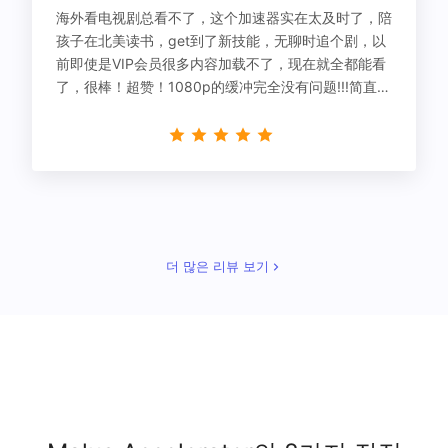
海外看电视剧总看不了，这个加速器实在太及时了，陪
孩子在北美读书，get到了新技能，无聊时追个剧，以
前即使是VIP会员很多内容加载不了，现在就全都能看
了，很棒！超赞！1080p的缓冲完全没有问题!!!简直救
星！
더 많은 리뷰 보기