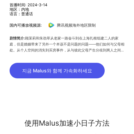
首播时间: 2024-3-14
地区：内地
语言：普通话
国内可播放视频源:
腾讯视频海外地区限制
剧情简介:
顾茉莉和朱劲草从老家一路奋斗到在上海扎根组建二人的家
庭，但是婚姻带来了另外一个本该不是问题的问题——他们如何与父母相
处。从个人空间的消失到买房事件，从与彼此父母产生分歧到两人之间也
产生分歧，小日子处处充满了危机，到了不可收拾的地步，夫妻二人才发
现是他们自己的原因。经历离婚冷静期后两人决定离婚，重新梳理家庭关
系，伴随着离婚证的到来，属于小夫妻和双方家庭的挑战才刚刚开始。成
지금 Malus와 함께 가속화하세요
长总是伴随着磕磕绊绊，二人在离婚后遇到了信任危机、财务危机、异地
危机，也让他们更加明白了家庭的责任。随着问题的解决，双方的父母也
明白了要学会放手让孩子自己成长，最终茉莉和劲草重归于好并复婚，更
加坚定了一起走下去的信心。
使用Malus加速小日子方法