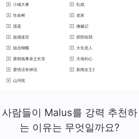
小城大事
轧戏
生命树
老舅
逍遥
擒贼记
超感迷宫
骄阳似我
狙击蝴蝶
大生意人
唐朝诡事录之长安
天地剑心
爱情没有神话
新闻女王2
山河枕
사람들이 Malus를 강력 추천하
는 이유는 무엇일까요?