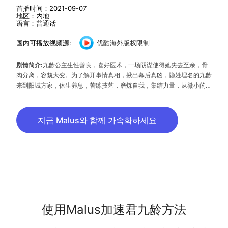
首播时间：2021-09-07
地区：内地
语言：普通话
国内可播放视频源:
优酷海外版权限制
剧情简介:
九龄公主生性善良，喜好医术，一场阴谋使得她失去至亲，骨
肉分离，容貌大变。为了解开事情真相，揪出幕后真凶，隐姓埋名的九龄
来到阳城方家，休生养息，苦练技艺，磨炼自我，集结力量，从微小的细
节查起，最终探查到阴谋的背后藏着昔日皇家血脉被屠戮的真相。知晓真
相后的九龄凭着坚韧不拔的品质，回到京城，在凶手不断的骚扰和攻击中
建立了医馆九龄堂，济世救人，受人尊崇，一步步走上高位，历尽重重艰
지금 Malus와 함께 가속화하세요
险，最终让真相大白于天下。
使用Malus加速君九龄方法