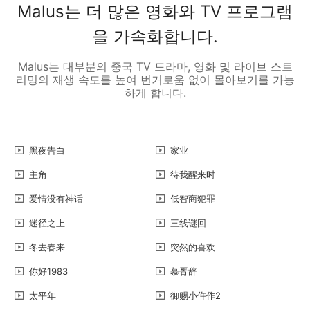
Malus는 더 많은 영화와 TV 프로그램
을 가속화합니다.
Malus는 대부분의 중국 TV 드라마, 영화 및 라이브 스트
리밍의 재생 속도를 높여 번거로움 없이 몰아보기를 가능
하게 합니다.
黑夜告白
家业
主角
待我醒来时
爱情没有神话
低智商犯罪
迷径之上
三线谜回
冬去春来
突然的喜欢
你好1983
慕胥辞
太平年
御赐小仵作2