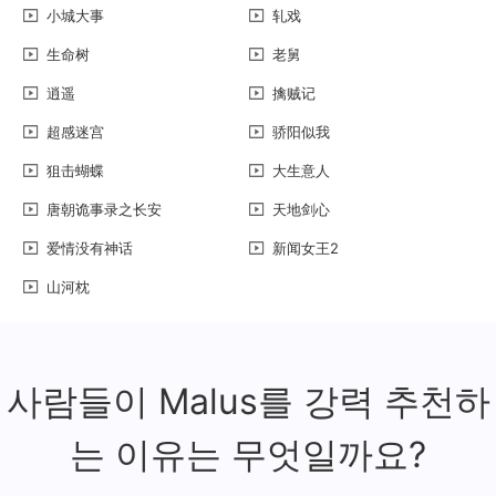
小城大事
轧戏
生命树
老舅
逍遥
擒贼记
超感迷宫
骄阳似我
狙击蝴蝶
大生意人
唐朝诡事录之长安
天地剑心
爱情没有神话
新闻女王2
山河枕
사람들이 Malus를 강력 추천하
는 이유는 무엇일까요?