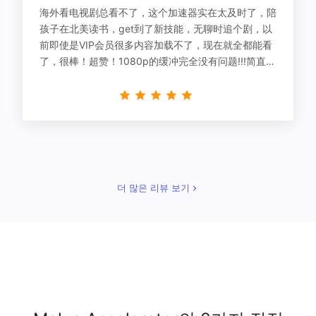
海外看电视剧总看不了，这个加速器实在太及时了，陪
孩子在北美读书，get到了新技能，无聊时追个剧，以
前即使是VIP会员很多内容加载不了，现在就全都能看
了，很棒！超赞！1080p的缓冲完全没有问题!!!简直救
星！
더 많은 리뷰 보기