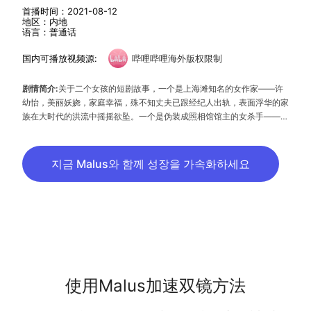
首播时间：2021-08-12
地区：内地
语言：普通话
国内可播放视频源:
哔哩哔哩海外版权限制
剧情简介:
关于二个女孩的短剧故事，一个是上海滩知名的女作家——许
幼怡，美丽妖娆，家庭幸福，殊不知丈夫已跟经纪人出轨，表面浮华的家
族在大时代的洪流中摇摇欲坠。一个是伪装成照相馆馆主的女杀手——严
薇，她孤独、冷漠、游荡在城市里替天行道，顺便寻找着这个城市仅存的
温度。她们之间如闺蜜般邂逅相逢，然后联手灭渣男、除小三、拯救各自
的人生。她们永远互相猜忌，但又永远彼此信任，而命运给她们的答案只
지금 Malus와 함께 성장을 가속화하세요
有一个，就是一路前行，绝不退缩。
使用Malus加速双镜方法