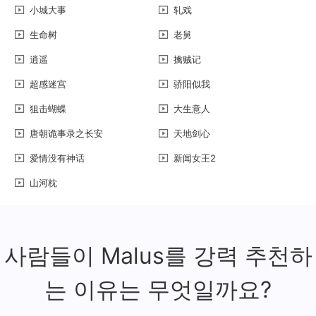
小城大事
轧戏
生命树
老舅
逍遥
擒贼记
超感迷宫
骄阳似我
狙击蝴蝶
大生意人
唐朝诡事录之长安
天地剑心
爱情没有神话
新闻女王2
山河枕
사람들이 Malus를 강력 추천하
는 이유는 무엇일까요?