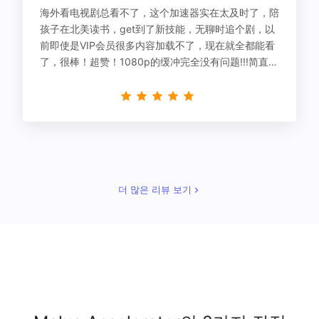
海外看电视剧总看不了，这个加速器实在太及时了，陪
孩子在北美读书，get到了新技能，无聊时追个剧，以
前即使是VIP会员很多内容加载不了，现在就全都能看
了，很棒！超赞！1080p的缓冲完全没有问题!!!简直救
星！
더 많은 리뷰 보기