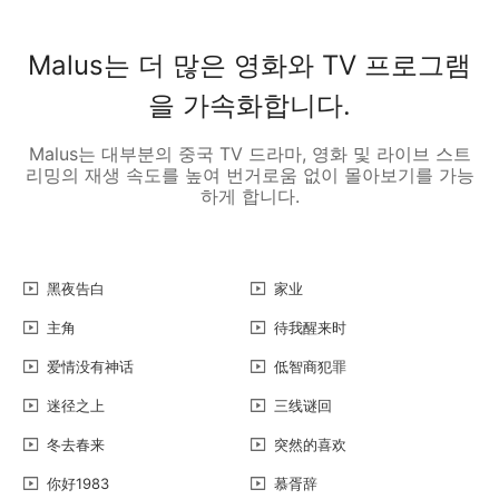
Malus는 더 많은 영화와 TV 프로그램
을 가속화합니다.
Malus는 대부분의 중국 TV 드라마, 영화 및 라이브 스트
리밍의 재생 속도를 높여 번거로움 없이 몰아보기를 가능
하게 합니다.
黑夜告白
家业
主角
待我醒来时
爱情没有神话
低智商犯罪
迷径之上
三线谜回
冬去春来
突然的喜欢
你好1983
慕胥辞