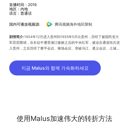
首播时间：2019
地区：内地
语言：普通话
国内可播放视频源:
腾讯视频海外地区限制
剧情简介:
1934年12月进入贵州到1935年5月出贵州，历经了被国民党大
军层层围堵，在长征中遭受湘江惨败之后的中央红军，被迫在通道转兵进
入贵州，之后历经了黎平会议、猴场会议、突破乌江、遵义会议、土城战
役、四渡赤水、扎西会议、遵义战役、苟坝会议、南渡乌江、西进云南、
北渡金沙、会理会议等历程，千难万险，艰苦卓绝，在毛泽东的正确领导
下中央红军摆脱了敌军的追堵拦截，粉碎了蒋介石围歼红军的计划。
지금 Malus와 함께 가속화하세요
使用Malus加速伟大的转折方法