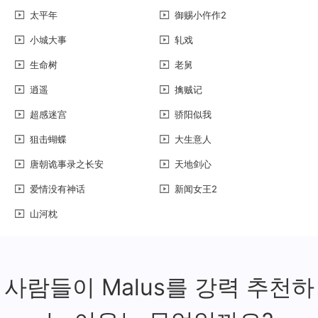
太平年
御赐小仵作2
小城大事
轧戏
生命树
老舅
逍遥
擒贼记
超感迷宫
骄阳似我
狙击蝴蝶
大生意人
唐朝诡事录之长安
天地剑心
爱情没有神话
新闻女王2
山河枕
사람들이 Malus를 강력 추천하