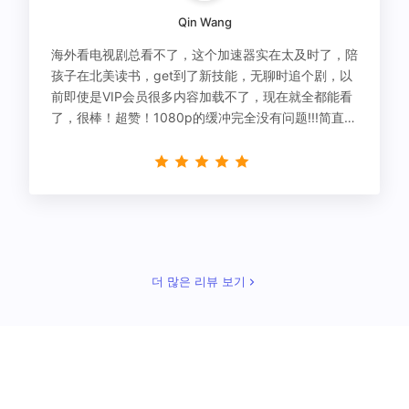
Qin Wang
海外看电视剧总看不了，这个加速器实在太及时了，陪
孩子在北美读书，get到了新技能，无聊时追个剧，以
前即使是VIP会员很多内容加载不了，现在就全都能看
了，很棒！超赞！1080p的缓冲完全没有问题!!!简直救
星！
더 많은 리뷰 보기