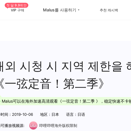
첫 달 9.9위안
Malus를 사용하기
VIP 구매
추천 캐시백
China Game Boost
Oversea Students
Worldwide Game Boost
Oversea life
EDU Special Offer
Travel abroad
해외 시청 시 지역 제한을
Customizations
Live streaming
《一弦定音！第二季》
Help Center
International office
Malus可以在海外加速高清观看《一弦定音！第二季 》，稳定快速不卡
时间：2019-10-06
地区：日本
语言：日语
可播放视频源:
哔哩哔哩海外版权限制