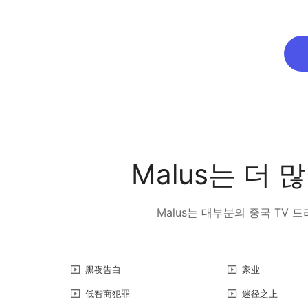
Malus는 더
Malus는 대부분의 중국 TV
黑夜告白
家业
低智商犯罪
迷径之上