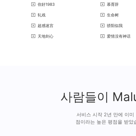
你好1983
慕胥辞
轧戏
生命树
超感迷宫
骄阳似我
天地剑心
爱情没有神话
사람들이 Ma
서비스 시작 2년 만에 이미
점이라는 높은 평점을 받았습