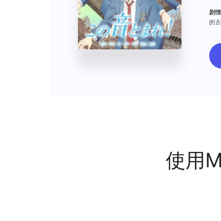
剧情
的古
使用M