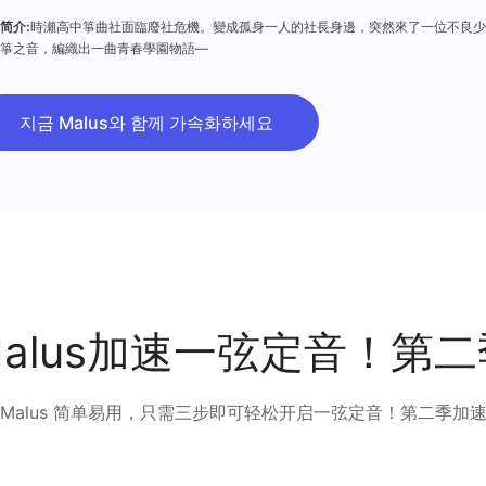
简介:
時瀬高中箏曲社面臨廢社危機。變成孤身一人的社長身邊，突然來了一位不良少
箏之音，編織出一曲青春學園物語―
지금 Malus와 함께 가속화하세요
alus加速一弦定音！第
Malus 简单易用，只需三步即可轻松开启一弦定音！第二季加