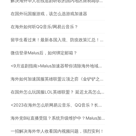
解决海外华人在线追剧听歌的国内地区限制app，强烈安利
在国外玩国服游戏，该怎么选游戏加速器
在海外如何听QQ音乐/网易云音乐？
留学生看过来！最新各国入境、防疫政策汇总！（文末有福利）
微信登录Malus后，如何绑定邮箱？
<9月追剧指南>Malus加速器帮你清除海外地域限制，实现追剧自由！
海外如何加速国服英雄联盟云顶之弈《金铲铲之战》？
在国外怎么玩国服LOL英雄联盟？ 延迟太高怎么办？
<2023在海外怎么听网易云音乐、QQ音乐？长久有效的方法来了>
海外党B站直播受阻？系统升级维护中？Malus加速器帮你一步解决真问题
一招解决海外华人收看国内视频问题，强烈安利！