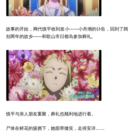
故事的开始，网代慎平收到发小——小舟潮的讣告，回到了阔
别两年的故乡——和歌山市日都岛参加葬礼。
慎平与亲人朋友重聚，葬礼也顺利地进行着。
尸体在鲜花的簇拥下，她面带微笑，走得安详……