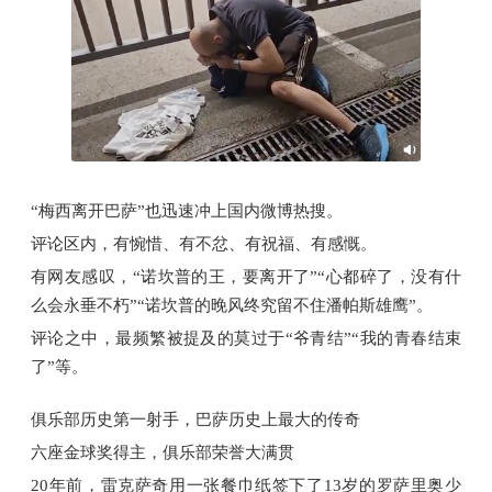
“梅西离开巴萨”也迅速冲上国内微博热搜。
评论区内，有惋惜、有不忿、有祝福、有感慨。
有网友感叹，“诺坎普的王，要离开了”“心都碎了，没有什
么会永垂不朽”“诺坎普的晚风终究留不住潘帕斯雄鹰”。
评论之中，最频繁被提及的莫过于“爷青结”“我的青春结束
了”等。
俱乐部历史第一射手，巴萨历史上最大的传奇
六座金球奖得主，俱乐部荣誉大满贯
20年前，雷克萨奇用一张餐巾纸签下了13岁的罗萨里奥少