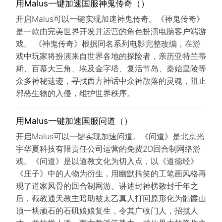
用Malus一键加速国服神鬼传奇（）
开启Malus可以一键实现加速神鬼传奇。《神鬼传奇》
是一款由完美世界开发并运营的角色扮演电脑客户端游
戏。 《神鬼传奇》根据同名系列电影完整改编，在游
戏中玩家将扮演来自世界各地的探险者，亲历亚特兰蒂
斯、百慕大三角、埃及金字塔、复活节岛、秦始皇陵等
众多神秘遗迹，寻找西方神话中众神散落的灵魂，阻止
邪恶生物的入侵，维护世界秩序。
用Malus一键加速国服问道（）
开启Malus可以一键实现加速问道。《问道》是北京光
宇华夏科技有限责任公司运营的免费2D回合制网络游
戏。《问道》是以道教文化为切入点，以《道德经》
《庄子》中的人物为衍生，用幽默搞笑的工笔画风格再
现了道家风骨的回合制网游。讲述封神榜敕封千年之
后，截教通天教主暗助被太乙真人打回原形化为骷髅山
顶一块顽石的石矶娘娘复生，令其广收门人，招揽人