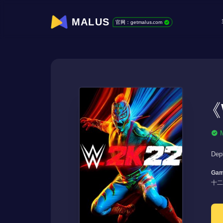
MALUS
官网：getmalus.com
《
Dep
Gam
十二