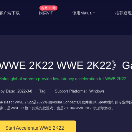
首月9.9元
客户端下载
购买VIP
使用Malus
推荐返现
回国游戏加速
国外
国际游戏加速
海外
WWE 2K22 WWE 2K22》Gam
教育优惠
出国
高级定制
海外
Malus global servers provide low-latency acceleration for WWE 2K22
使用帮助
海外
loy Date:
2022-3-8
Tag:
Support Platforms:
Windows
e Desc:
WWE 2K22是2022年由Visual Concepts开发并由2K Sports
期，是WWE 2K旗下的第九款游戏，也是2019年WWE 2K20的后续游戏。
Start Accelerate WWE 2K22