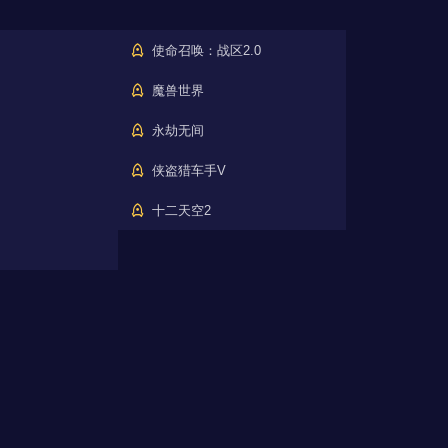
使命召唤：战区2.0
魔兽世界
永劫无间
侠盗猎车手V
十二天空2