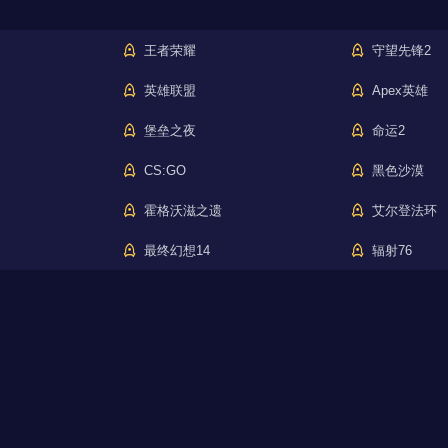
王者荣耀
守望先锋2
英雄联盟
Apex英雄
堡垒之夜
命运2
CS:GO
黑色沙漠
霍格沃滋之遗
艾尔登法环
最终幻想14
辐射76