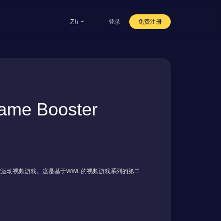
zh
登录
免费注册
留学
华人
e Booster
旅行
直播
办公
发行的专业摔跤运动视频游戏。这是基于WWE的视频游戏系列的第二