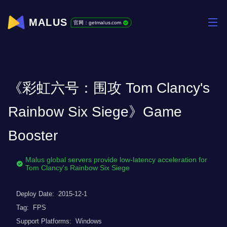
MALUS
官网：getmalus.com
《彩虹六号：围攻 Tom Clancy's
Rainbow Six Siege》Game
Booster
Malus global servers provide low-latency acceleration for
Tom Clancy's Rainbow Six Siege
Deploy Date:
2015-12-1
Tag:
FPS
Support Platforms:
Windows