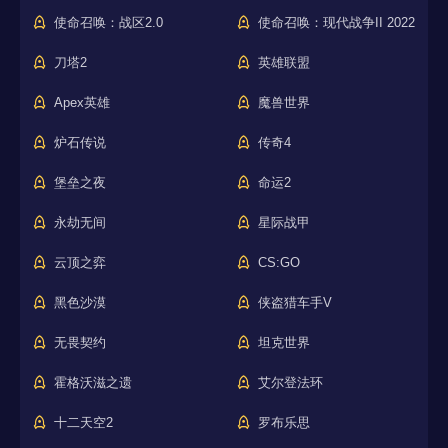
使命召唤：战区2.0
使命召唤：现代战争II 2022
刀塔2
英雄联盟
Apex英雄
魔兽世界
炉石传说
传奇4
堡垒之夜
命运2
永劫无间
星际战甲
云顶之弈
CS:GO
黑色沙漠
侠盗猎车手V
无畏契约
坦克世界
霍格沃滋之遗
艾尔登法环
十二天空2
罗布乐思