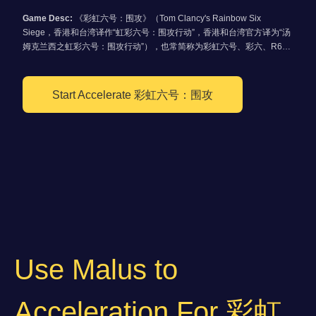
Game Desc:
《彩虹六号：围攻》（Tom Clancy's Rainbow Six
Siege，香港和台湾译作“虹彩六号：围攻行动”，香港和台湾官方译为“汤
姆克兰西之虹彩六号：围攻行动”），也常简称为彩虹六号、彩六、R6或
R6s，是一款由育碧蒙特利尔开发、育碧软件发行的第一人称战术射击游
戏。本作是《彩虹六号系列》时隔8年后推出的正统续作，同时继承了已
被取消的《彩虹六号：爱国者》部分要素。《彩虹六号：围攻》主打多人
Start Accelerate 彩虹六号：围攻
游戏，游戏系统着重于小队对抗，而单人模式也以教学为主，不像前作更
重视剧情。
Use Malus to
Acceleration For 彩虹