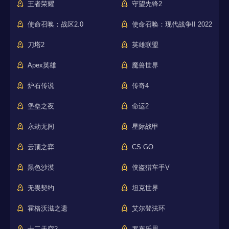
王者荣耀
守望先锋2
使命召唤：战区2.0
使命召唤：现代战争II 2022
刀塔2
英雄联盟
Apex英雄
魔兽世界
炉石传说
传奇4
堡垒之夜
命运2
永劫无间
星际战甲
云顶之弈
CS:GO
黑色沙漠
侠盗猎车手V
无畏契约
坦克世界
霍格沃滋之遗
艾尔登法环
十二天空2
罗布乐思