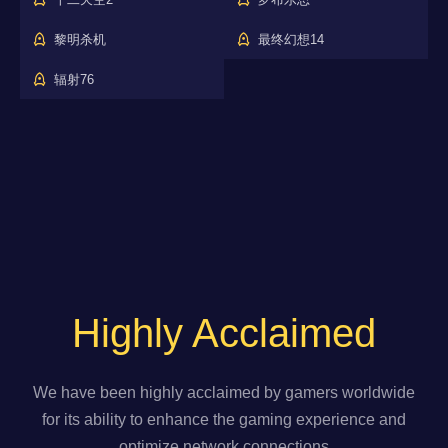
黎明杀机
最终幻想14
辐射76
Highly Acclaimed
We have been highly acclaimed by gamers worldwide
for its ability to enhance the gaming experience and
optimize network connections