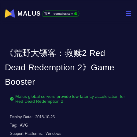
MALUS
官网：getmalus.com
《荒野大镖客：救赎2 Red
Dead Redemption 2》Game
Booster
Malus global servers provide low-latency acceleration for
Red Dead Redemption 2
Deploy Date:
2018-10-26
Tag:
AVG
Support Platforms:
Windows