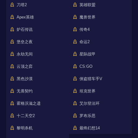
刀塔2
英雄联盟
Apex英雄
魔兽世界
炉石传说
传奇4
堡垒之夜
命运2
永劫无间
星际战甲
云顶之弈
CS:GO
黑色沙漠
侠盗猎车手V
无畏契约
坦克世界
霍格沃滋之遗
艾尔登法环
十二天空2
罗布乐思
黎明杀机
最终幻想14