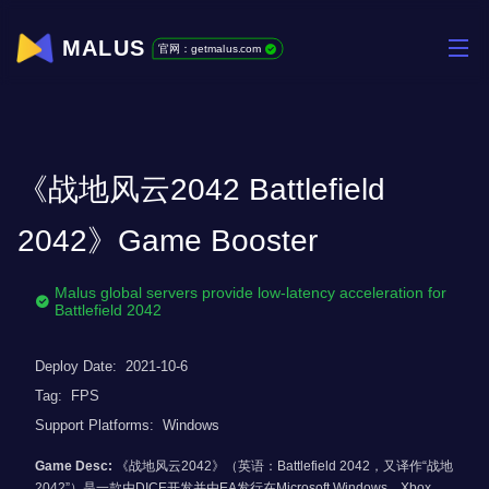
MALUS
官网：getmalus.com
《战地风云2042 Battlefield
2042》Game Booster
Malus global servers provide low-latency acceleration for
Battlefield 2042
Deploy Date:
2021-10-6
Tag:
FPS
Support Platforms:
Windows
Game Desc:
《战地风云2042》（英语：Battlefield 2042，又译作“战地
2042”）是一款由DICE开发并由EA发行在Microsoft Windows、Xbox