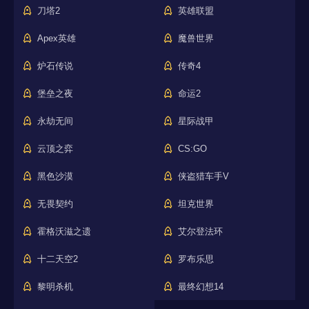
刀塔2
英雄联盟
Apex英雄
魔兽世界
炉石传说
传奇4
堡垒之夜
命运2
永劫无间
星际战甲
云顶之弈
CS:GO
黑色沙漠
侠盗猎车手V
无畏契约
坦克世界
霍格沃滋之遗
艾尔登法环
十二天空2
罗布乐思
黎明杀机
最终幻想14