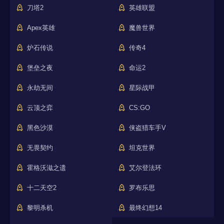
刀塔2
英雄联盟
Apex英雄
魔兽世界
炉石传说
传奇4
堡垒之夜
命运2
永劫无间
星际战甲
云顶之弈
CS:GO
黑色沙漠
侠盗猎车手V
无畏契约
坦克世界
霍格沃滋之遗
艾尔登法环
十二天空2
罗布乐思
黎明杀机
最终幻想14