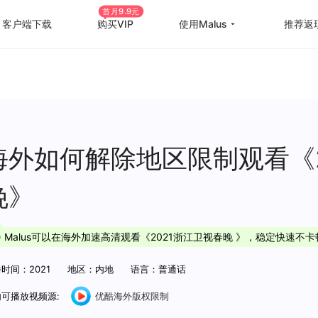
首月9.9元
客户端下载
购买VIP
使用Malus
推荐返
回国游戏加速
国外
国际游戏加速
海外
教育优惠
出国
海外如何解除地区限制观看《2
高级定制
海外
晚》
使用帮助
海外
Malus可以在海外加速高清观看《2021浙江卫视春晚 》，稳定快速不卡
时间：2021
地区：内地
语言：普通话
可播放视频源:
优酷海外版权限制