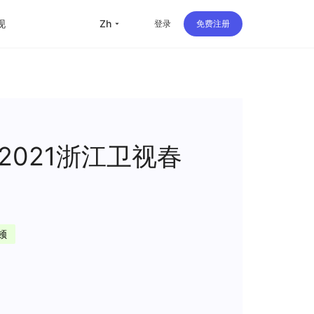
现
zh
登录
免费注册
留学
华人
旅行
021浙江卫视春
直播
办公
顿