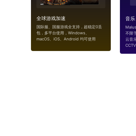
全球游戏加速
音乐
国际服、国服游戏全支持，超稳定0丢
Mal
包，多平台使用，Windows、
不限
macOS、iOS、Android 均可使用
云音
CCTV..