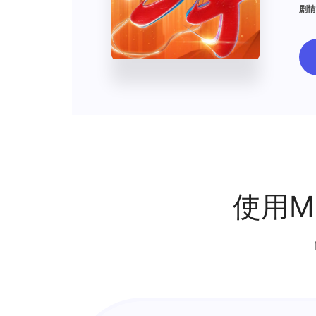
剧情
使用M