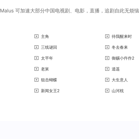
Malus 可加速大部分中国电视剧、电影，直播，追剧自此无烦
主角
待我醒来时
三线谜回
冬去春来
太平年
御赐小仵作2
老舅
逍遥
狙击蝴蝶
大生意人
新闻女王2
山河枕