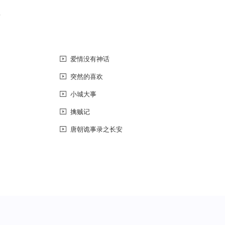
恼
爱情没有神话
突然的喜欢
小城大事
擒贼记
唐朝诡事录之长安