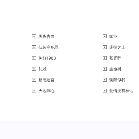
黑夜告白
家业
低智商犯罪
迷径之上
你好1983
慕胥辞
轧戏
生命树
超感迷宫
骄阳似我
天地剑心
爱情没有神话