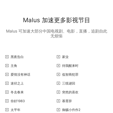
Malus 加速更多影视节目
Malus 可加速大部分中国电视剧、电影，直播，追剧自此
无烦恼
黑夜告白
家业
主角
待我醒来时
爱情没有神话
低智商犯罪
迷径之上
三线谜回
冬去春来
突然的喜欢
你好1983
慕胥辞
太平年
御赐小仵作2