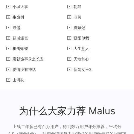
小城大事
轧戏
生命树
老舅
逍遥
擒贼记
超感迷宫
骄阳似我
狙击蝴蝶
大生意人
唐朝诡事录之长安
天地剑心
爱情没有神话
新闻女王2
山河枕
为什么大家力荐 Malus
上线二年多已有百万用户，得到数万用户评分推荐，平均分
4.9（满分5分），我们会继续努力为我们的用户做最好的回国加