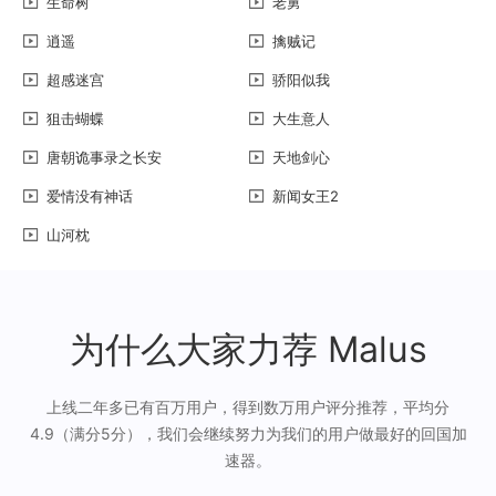
生命树
老舅
逍遥
擒贼记
超感迷宫
骄阳似我
狙击蝴蝶
大生意人
唐朝诡事录之长安
天地剑心
爱情没有神话
新闻女王2
山河枕
为什么大家力荐 Malus
上线二年多已有百万用户，得到数万用户评分推荐，平均分
4.9（满分5分），我们会继续努力为我们的用户做最好的回国加
速器。