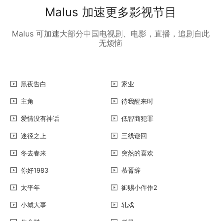
Malus 加速更多影视节目
Malus 可加速大部分中国电视剧、电影，直播，追剧自此
无烦恼
黑夜告白
家业
主角
待我醒来时
爱情没有神话
低智商犯罪
迷径之上
三线谜回
冬去春来
突然的喜欢
你好1983
慕胥辞
太平年
御赐小仵作2
小城大事
轧戏