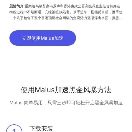
剧情简介:
重案组高级督察韦景声和香港廉政公署高级调查主任贺伟廉在
缉凶过程中不期而遇，几经被赃款陷害、杀手追杀，搭档反目后，携手使
一个几乎包含了整个香港顶层社会网络的贪腐势力逐渐浮出水面，据悉，
该剧有九大案件贯穿始终，且部分案件是由真实事件改编 。
立即使用Malus加速
使用Malus加速黑金风暴方法
Malus 简单易用，只需三步即可轻松开启黑金风暴加速
下载安装