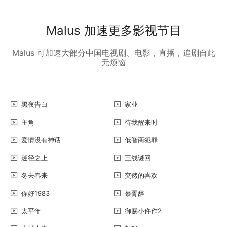
Malus 加速更多影视节目
Malus 可加速大部分中国电视剧、电影，直播，追剧自此
无烦恼
黑夜告白
家业
主角
待我醒来时
爱情没有神话
低智商犯罪
迷径之上
三线谜回
冬去春来
突然的喜欢
你好1983
慕胥辞
太平年
御赐小仵作2