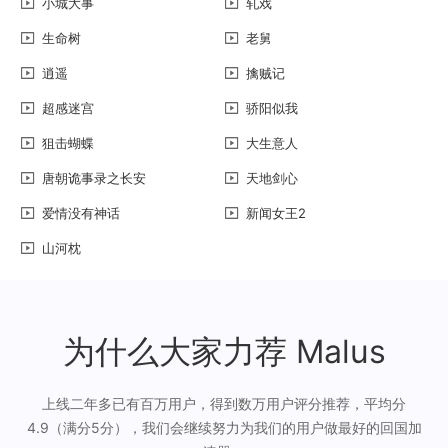
小城大事
轧戏
生命树
老舅
逍遥
擒贼记
超感迷宫
骄阳似我
狙击蝴蝶
大生意人
唐朝诡事录之长安
天地剑心
爱情没有神话
新闻女王2
山河枕
为什么大家力荐 Malus
上线二年多已有百万用户，得到数万用户评分推荐，平均分
4.9（满分5分），我们会继续努力为我们的用户做最好的回国加