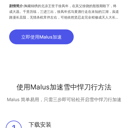
剧情简介:
胸藏锦绣的北凉王世子徐凤年，在其父徐骁的殷殷期盼下，终
成大器。千里历练，三进三出，徐凤年劣马黄酒行走在未知的江湖，虽道
路漫长且阻，无情杀机常伴左右，可他依然坚忍走完全程修成天人大长生
境界。在行走江湖的过程中，徐凤年一路游历江湖为母仇而奋斗，除不断
提高自身的武术修为，还收拢众多江湖人士。最终成为北凉王。时值北莽
入侵、中原起烽烟，行走江湖归来的徐凤年带领北凉铁骑抗击北莽，在朝
立即使用Malus加速
廷算计下，北凉三十万铁骑死伤大半依旧惨胜，三十万墓碑历历在目，最
终离任北凉“死于”皇宫，隐姓埋名携红颜知己游戏江湖。
使用Malus加速雪中悍刀行方法
Malus 简单易用，只需三步即可轻松开启雪中悍刀行加速
下载安装