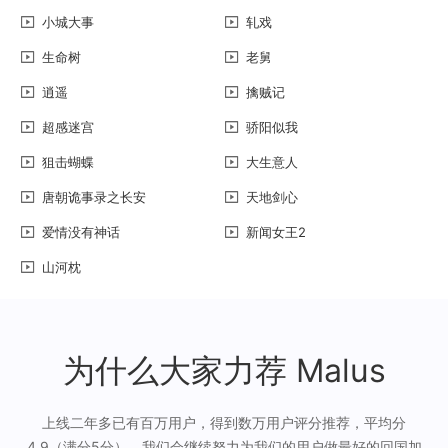
小城大事
轧戏
生命树
老舅
逍遥
擒贼记
超感迷宫
骄阳似我
狙击蝴蝶
大生意人
唐朝诡事录之长安
天地剑心
爱情没有神话
新闻女王2
山河枕
为什么大家力荐 Malus
上线二年多已有百万用户，得到数万用户评分推荐，平均分
4.9（满分5分），我们会继续努力为我们的用户做最好的回国加