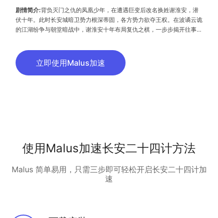
剧情简介:
背负灭门之仇的凤凰少年，在遭遇巨变后改名换姓谢淮安，潜
伏十年。此时长安城暗卫势力根深蒂固，各方势力欲夺王权。在波谲云诡
的江湖纷争与朝堂暗战中，谢淮安十年布局复仇之棋，一步步揭开往事迷
雾，侠义之战即将开始。
立即使用Malus加速
使用Malus加速长安二十四计方法
Malus 简单易用，只需三步即可轻松开启长安二十四计加
速