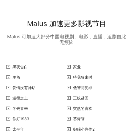
Malus 加速更多影视节目
Malus 可加速大部分中国电视剧、电影，直播，追剧自此
无烦恼
黑夜告白
家业
主角
待我醒来时
爱情没有神话
低智商犯罪
迷径之上
三线谜回
冬去春来
突然的喜欢
你好1983
慕胥辞
太平年
御赐小仵作2