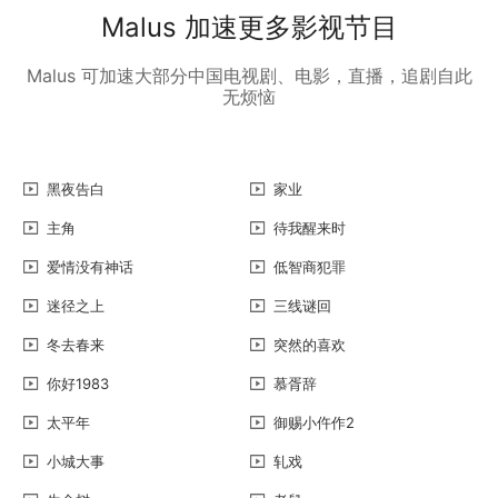
Malus 加速更多影视节目
Malus 可加速大部分中国电视剧、电影，直播，追剧自此
无烦恼
黑夜告白
家业
主角
待我醒来时
爱情没有神话
低智商犯罪
迷径之上
三线谜回
冬去春来
突然的喜欢
你好1983
慕胥辞
太平年
御赐小仵作2
小城大事
轧戏