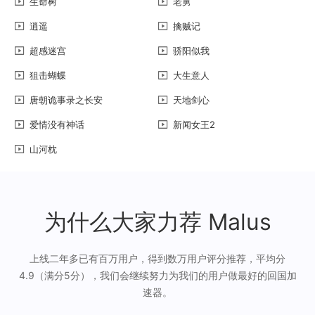
生命树
老舅
逍遥
擒贼记
超感迷宫
骄阳似我
狙击蝴蝶
大生意人
唐朝诡事录之长安
天地剑心
爱情没有神话
新闻女王2
山河枕
为什么大家力荐 Malus
上线二年多已有百万用户，得到数万用户评分推荐，平均分
4.9（满分5分），我们会继续努力为我们的用户做最好的回国加
速器。