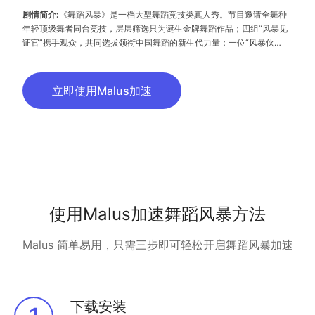
剧情简介:
《舞蹈风暴》是一档大型舞蹈竞技类真人秀。节目邀请全舞种
年轻顶级舞者同台竞技，层层筛选只为诞生金牌舞蹈作品；四组“风暴见
证官”携手观众，共同选拔领衔中国舞蹈的新生代力量；一位“风暴伙
伴”，见证舞者的蜕变与成长；“360°时空凝结”技术，以全新维度鉴赏舞
者每一个高光瞬间！高燃舞综热血来袭，带你刷新舞蹈认知，见证超级舞
者的诞生！
立即使用Malus加速
使用Malus加速舞蹈风暴方法
Malus 简单易用，只需三步即可轻松开启舞蹈风暴加速
下载安装