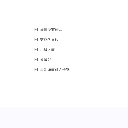
恼
爱情没有神话
突然的喜欢
小城大事
擒贼记
唐朝诡事录之长安