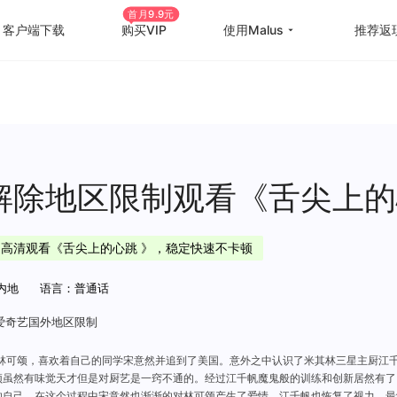
首月9.9元
客户端下载
购买VIP
使用Malus
推荐返
回国游戏加速
国外
国际游戏加速
海外
教育优惠
出国
解除地区限制观看《舌尖上的
高级定制
海外
加速高清观看《舌尖上的心跳 》，稳定快速不卡顿
使用帮助
海外
内地
语言：普通话
爱奇艺国外地区限制
林可颂，喜欢着自己的同学宋意然并追到了美国。意外之中认识了米其林三星主厨江
颂虽然有味觉天才但是对厨艺是一窍不通的。经过江千帆魔鬼般的训练和创新居然有了
的自己，在这个过程中宋意然也渐渐的对林可颂产生了爱情，江千帆也恢复了视力，最