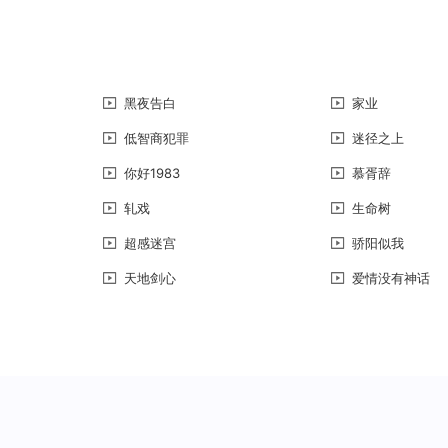
黑夜告白
家业
低智商犯罪
迷径之上
你好1983
慕胥辞
轧戏
生命树
超感迷宫
骄阳似我
天地剑心
爱情没有神话