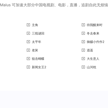
Malus 可加速大部分中国电视剧、电影，直播，追剧自此无烦
主角
待我醒来时
三线谜回
冬去春来
太平年
御赐小仵作2
老舅
逍遥
狙击蝴蝶
大生意人
新闻女王2
山河枕