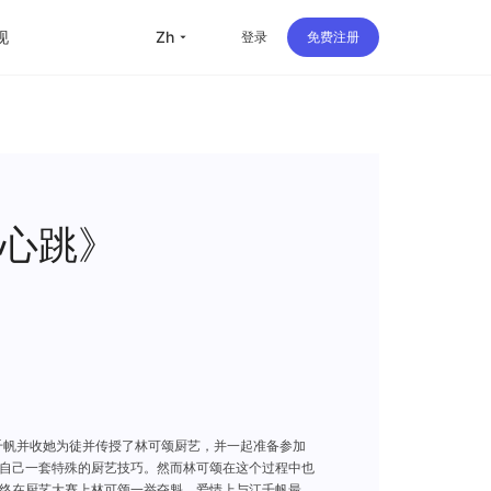
现
zh
登录
免费注册
留学
华人
旅行
心跳》
直播
办公
千帆并收她为徒并传授了林可颂厨艺，并一起准备参加
自己一套特殊的厨艺技巧。然而林可颂在这个过程中也
终在厨艺大赛上林可颂一举夺魁，爱情上与江千帆最终