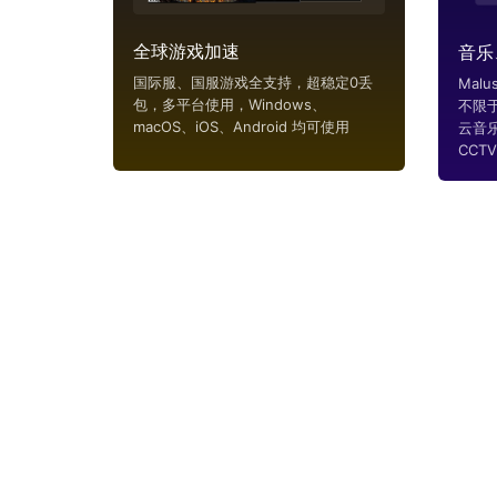
全球游戏加速
音乐
国际服、国服游戏全支持，超稳定0丢
Mal
包，多平台使用，Windows、
不限
macOS、iOS、Android 均可使用
云音
CCTV..