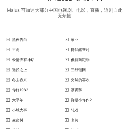
Malus 可加速大部分中国电视剧、电影，直播，追剧自此
无烦恼
黑夜告白
家业
主角
待我醒来时
爱情没有神话
低智商犯罪
迷径之上
三线谜回
冬去春来
突然的喜欢
你好1983
慕胥辞
太平年
御赐小仵作2
小城大事
轧戏
生命树
老舅