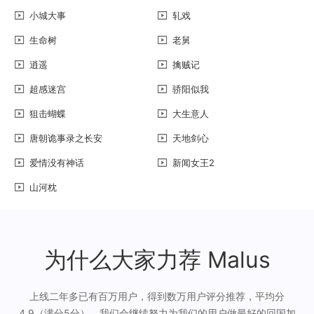
小城大事
轧戏
生命树
老舅
逍遥
擒贼记
超感迷宫
骄阳似我
狙击蝴蝶
大生意人
唐朝诡事录之长安
天地剑心
爱情没有神话
新闻女王2
山河枕
为什么大家力荐 Malus
上线二年多已有百万用户，得到数万用户评分推荐，平均分
4.9（满分5分），我们会继续努力为我们的用户做最好的回国加