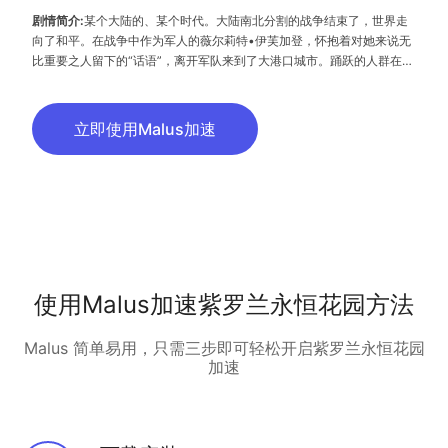
剧情简介:
某个大陆的、某个时代。大陆南北分割的战争结束了，世界走
向了和平。在战争中作为军人的薇尔莉特•伊芙加登，怀抱着对她来说无
比重要之人留下的“话语”，离开军队来到了大港口城市。踊跃的人群在排
列着煤气灯的街道马路上来来往往地穿梭着。薇尔莉特在街道上找到了
“代写书信”的工作。那是根据委托人的想法来组织出相应语言的工作。她
直面委托人、触碰着他们内心深处的坦率感情。与此同时，薇尔莉特在记
立即使用Malus加速
录书信时，渐渐明白那“话语”的含义。
使用Malus加速紫罗兰永恒花园方法
Malus 简单易用，只需三步即可轻松开启紫罗兰永恒花园
加速