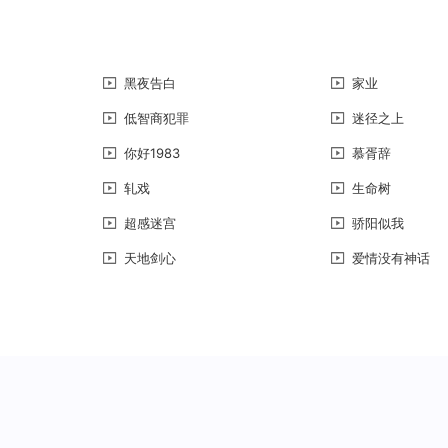
黑夜告白
家业
低智商犯罪
迷径之上
你好1983
慕胥辞
轧戏
生命树
超感迷宫
骄阳似我
天地剑心
爱情没有神话