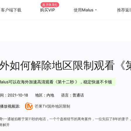
首月9.9元
客户端下载
购买VIP
使用Malus
推荐返
回国游戏加速
国外
国际游戏加速
海外
教育优惠
出国
外如何解除地区限制观看《
高级定制
海外
Malus可以在海外加速高清观看《第十二秒 》，稳定快速不卡顿
使用帮助
海外
：2021-10-18
地区：内地
语言：普通话
播放视频源:
芒果TV国外地区限制
介:
一通被掐断于第11秒的电话，一个个盘根错节的离奇案件，一位失踪了8年的妻子
将解开