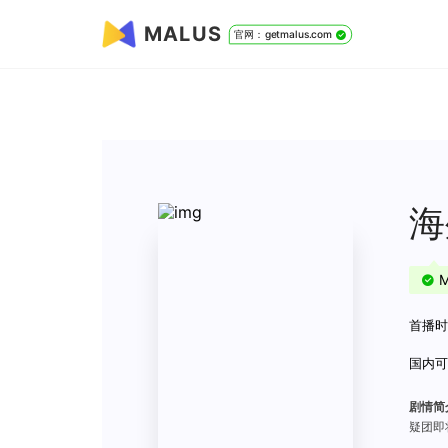
MALUS
官网：getmalus.com
海
首播时间
国内可
剧情简
疑团即