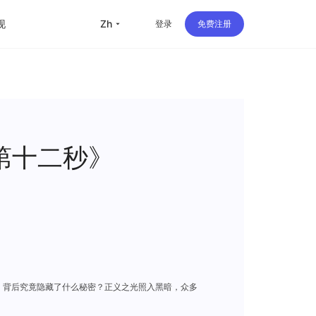
现
zh
登录
免费注册
留学
华人
旅行
第十二秒》
直播
办公
，背后究竟隐藏了什么秘密？正义之光照入黑暗，众多