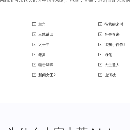
主角
待我醒来时
三线谜回
冬去春来
太平年
御赐小仵作2
老舅
逍遥
狙击蝴蝶
大生意人
新闻女王2
山河枕