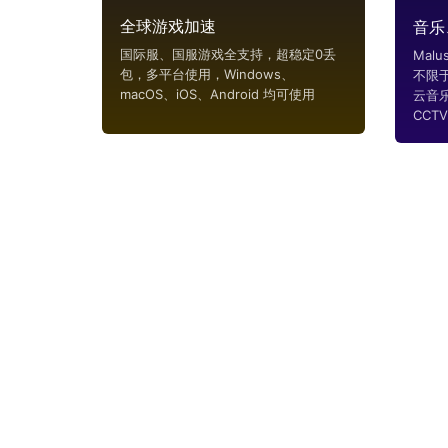
全球游戏加速
音乐
国际服、国服游戏全支持，超稳定0丢
Mal
包，多平台使用，Windows、
不限
macOS、iOS、Android 均可使用
云音
CCTV..