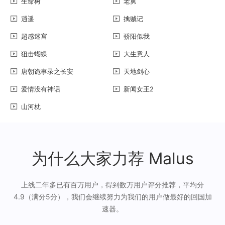
生命树
老舅
逍遥
擒贼记
超感迷宫
骄阳似我
狙击蝴蝶
大生意人
唐朝诡事录之长安
天地剑心
爱情没有神话
新闻女王2
山河枕
为什么大家力荐 Malus
上线二年多已有百万用户，得到数万用户评分推荐，平均分
4.9（满分5分），我们会继续努力为我们的用户做最好的回国加
速器。