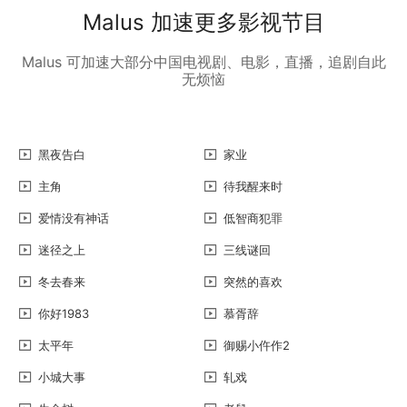
Malus 加速更多影视节目
Malus 可加速大部分中国电视剧、电影，直播，追剧自此
无烦恼
黑夜告白
家业
主角
待我醒来时
爱情没有神话
低智商犯罪
迷径之上
三线谜回
冬去春来
突然的喜欢
你好1983
慕胥辞
太平年
御赐小仵作2
小城大事
轧戏