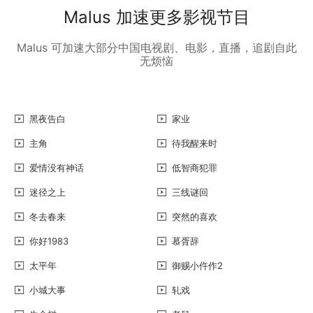
Malus 加速更多影视节目
Malus 可加速大部分中国电视剧、电影，直播，追剧自此
无烦恼
黑夜告白
家业
主角
待我醒来时
爱情没有神话
低智商犯罪
迷径之上
三线谜回
冬去春来
突然的喜欢
你好1983
慕胥辞
太平年
御赐小仵作2
小城大事
轧戏