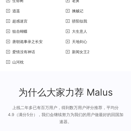
生命树
老舅
逍遥
擒贼记
超感迷宫
骄阳似我
狙击蝴蝶
大生意人
唐朝诡事录之长安
天地剑心
爱情没有神话
新闻女王2
山河枕
为什么大家力荐 Malus
上线二年多已有百万用户，得到数万用户评分推荐，平均分
4.9（满分5分），我们会继续努力为我们的用户做最好的回国加
速器。