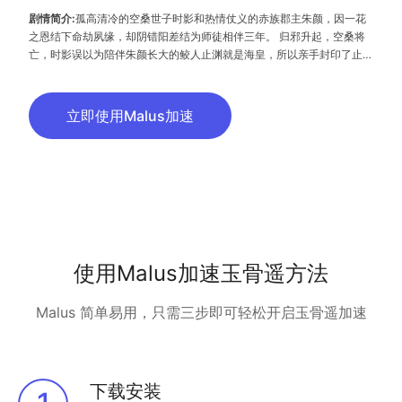
剧情简介:
孤高清冷的空桑世子时影和热情仗义的赤族郡主朱颜，因一花
之恩结下命劫夙缘，却阴错阳差结为师徒相伴三年。 归邪升起，空桑将
亡，时影误以为陪伴朱颜长大的鲛人止渊就是海皇，所以亲手封印了止
渊。最终朱颜将玉骨刺向了时影，一语成谶。可命运，早在被窥视的那天
就改变了……
立即使用Malus加速
使用Malus加速玉骨遥方法
Malus 简单易用，只需三步即可轻松开启玉骨遥加速
下载安装