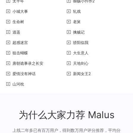
太平年
御赐小仵作2
小城大事
轧戏
生命树
老舅
逍遥
擒贼记
超感迷宫
骄阳似我
狙击蝴蝶
大生意人
唐朝诡事录之长安
天地剑心
爱情没有神话
新闻女王2
山河枕
为什么大家力荐 Malus
上线二年多已有百万用户，得到数万用户评分推荐，平均分